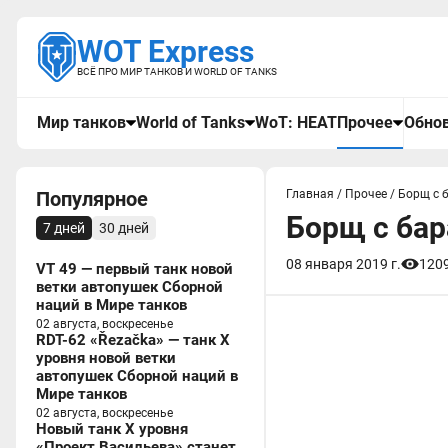
WOT Express
ВСЁ ПРО МИР ТАНКОВ И WORLD OF TANKS
Мир танков
World of Tanks
WoT: HEAT
Прочее
Обнов
Популярное
Главная
/
Прочее
/
Борщ с б
Борщ с бар
7 дней
30 дней
08 января 2019 г.
120
VT 49 — первый танк новой
ветки автопушек Сборной
наций в Мире танков
02 августа, воскресенье
RDT-62 «Řezačka» — танк X
уровня новой ветки
автопушек Сборной наций в
Мире танков
02 августа, воскресенье
Новый танк X уровня
«Проект Васильева» станет