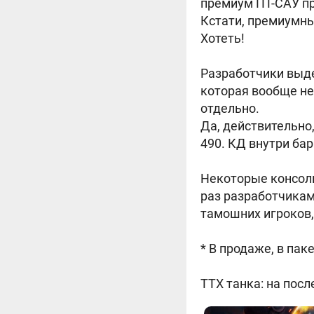
премиум ПТ-САУ п
Кстати, премиумн
Хотеть!
Разработчики выде
которая вообще не
отдельно.
Да, действительно,
490. КД внутри бар
Некоторые консоль
раз разработчикам
тамошних игроков,
* В продаже, в паке
ТТХ танка:
на посл