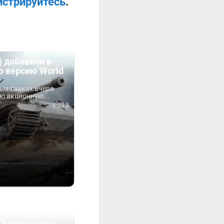
истрируйтесь
.
K) добавили в
ю версию World
ых танках вчера
ю акционную...
г.
13
Главпочтамт»