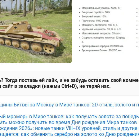
? Тогда поставь ей лайк, и не забудь оставить свой комм
 сайт в закладки (нажми Ctrl+D), не теряй нас.
щины Битвы за Москву в Мире танков: 2D-стиль, золото и 
ый мрамор» в Мире танков: как получать золото за побед
мт» можно получить во время Дня рождения Мира танков
дения 2026»: новые танки VIII–IX уровней, стиль и други
ащается: как обменять серебро на золото ко Дню рождени