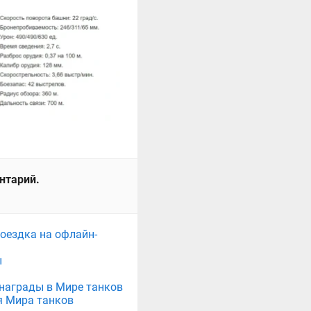
ентарий.
поездка на офлайн-
ы
е награды в Мире танков
я Мира танков