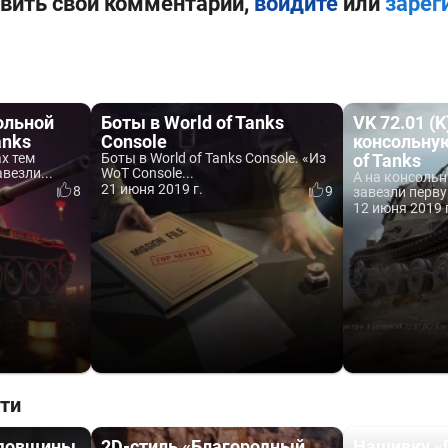
вить свой комментарий,
войдите
или
зарег
сольной
Боты в World of Tanks
VK 72.01 (
anks
Console
консольну
х тем
Боты в World of Tanks Console. «Из
of Tanks
везли...
WoT Console...
А на консольн
21 июня 2019 г.
8
9
завезли перву
12 июня 2019 
ти
одовщины
2D-стиль «Благородный
Нашивку «