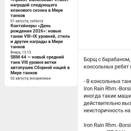
наградой следующего
кланового сезона в Мире
танков
01 августа, суббота
Контейнеры «День
рождения 2026»: новые
танки VIII–IX уровней, стиль
и другие награды в Мире
танков
Вчера, 13:15
SBM 44 — новый средний
Борщ с барабаном
танк VIII уровня ветки
консольных ребят 
автопушек Сборной наций в
Мире танков
02 августа, воскресенье
- В консольных та
Iron Rain Rhm.-Bor
иногда такие маши
действительно выз
неисторичность на
Iron Rain Rhm.-Bors