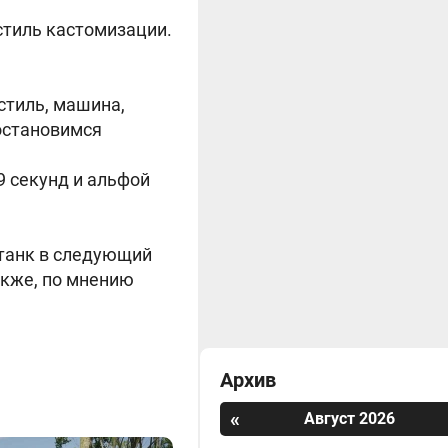
стиль кастомизации.
стиль, машина,
 остановимся
9 секунд и альфой
 танк в следующий
акже, по мнению
Архив
«
Август 2026