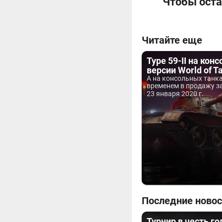
Чтобы оста
Читайте еще
Type 59-II на кон
версии World of T
А на консольных танка
временем в продажу за
23 января 2020 г.
Последние новос
Турнир в честь г