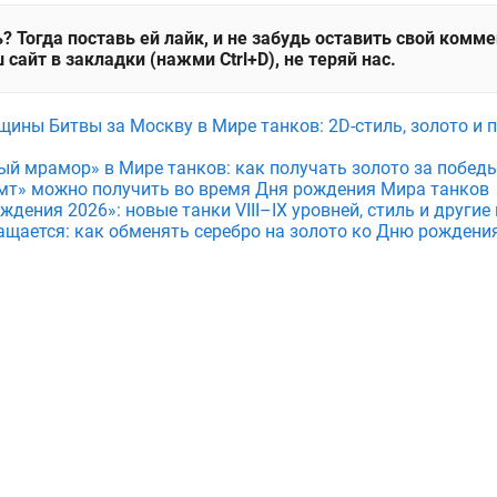
? Тогда поставь ей лайк, и не забудь оставить свой комм
 сайт в закладки (нажми Ctrl+D), не теряй нас.
щины Битвы за Москву в Мире танков: 2D-стиль, золото и 
ый мрамор» в Мире танков: как получать золото за побед
мт» можно получить во время Дня рождения Мира танков
дения 2026»: новые танки VIII–IX уровней, стиль и други
ащается: как обменять серебро на золото ко Дню рождени