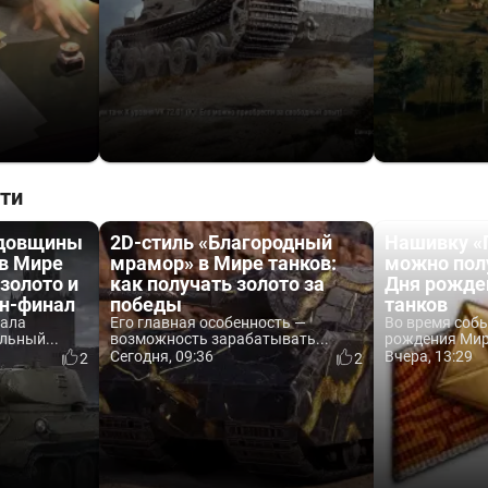
ти
одовщины
2D-стиль «Благородный
Нашивку «
 в Мире
мрамор» в Мире танков:
можно пол
 золото и
как получать золото за
Дня рожде
йн-финал
победы
танков
вала
Его главная особенность —
Во время соб
льный...
возможность зарабатывать...
рождения Мира
Сегодня, 09:36
Вчера, 13:29
2
2