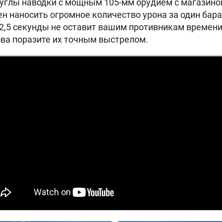
углы наводки с мощным 105-мм орудием с магазином
бен наносить огромное количество урона за один бар
 2,5 секунды не оставит вашим противникам времен
ва поразите их точным выстрелом.