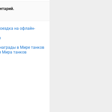
ентарий.
поездка на офлайн-
ы
е награды в Мире танков
я Мира танков