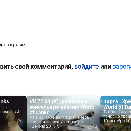
дет первым!
вить свой комментарий,
войдите
или
зарег
anks
VK 72.01 (K) добавили в
Карта «Хре
консольную версию World
World of T
Console. «Из
of Tanks
Тут оказывае
танках в прош
А на консольных танках вчера
10 октября 20
9
завезли первую акционную...
12 июня 2019 г.
13