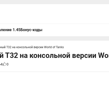
ление 1.45
Бонус-коды
ый Т32 на консольной версии World of Tanks
 Т32 на консольной версии Wor
64
0