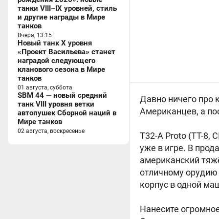
танки VIII–IX уровней, стиль
и другие награды в Мире
танков
Вчера, 13:15
Новый танк X уровня
«Проект Васильева» станет
наградой следующего
кланового сезона в Мире
танков
01 августа, суббота
SBM 44 — новый средний
Давно ничего про 
танк VIII уровня ветки
Американцев, а по
автопушек Сборной наций в
Мире танков
02 августа, воскресенье
T32-A Proto (ТТ-8,
С
уже в игре. В прод
американский тяжё
отличному орудию 
корпус в одной ма
Нанесите огромное