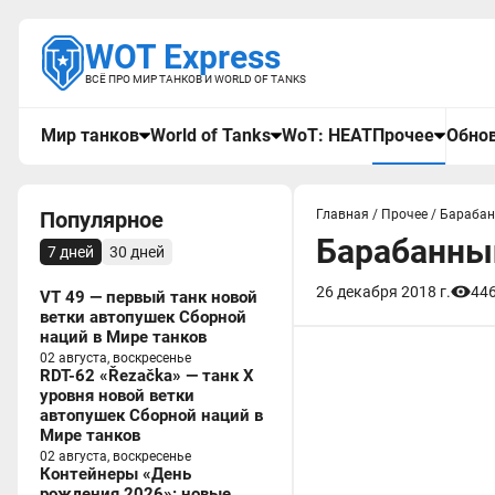
WOT Express
ВСЁ ПРО МИР ТАНКОВ И WORLD OF TANKS
Мир танков
World of Tanks
WoT: HEAT
Прочее
Обнов
Популярное
Главная
/
Прочее
/
Барабанн
Барабанный
7 дней
30 дней
26 декабря 2018 г.
44
VT 49 — первый танк новой
ветки автопушек Сборной
наций в Мире танков
02 августа, воскресенье
RDT-62 «Řezačka» — танк X
уровня новой ветки
автопушек Сборной наций в
Мире танков
02 августа, воскресенье
Контейнеры «День
рождения 2026»: новые