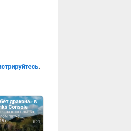
истрируйтесь
.
бет дракона» в
anks Console
тся на консольных
лом патче...
18 г.
1