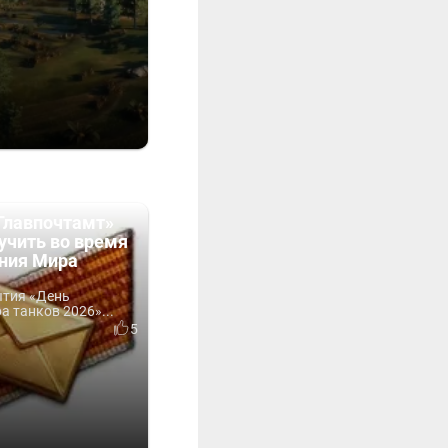
Главпочтамт»
учить во время
ния Мира
ытия «День
 танков 2026»...
5