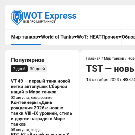
WOT Express
ВСЁ ПРО МИР ТАНКОВ
Мир танков
World of Tanks
WoT: HEAT
Прочее
Обнов
Популярное
Главная
/
Мир танков
/
Нов
TST — новы
7 дней
30 дней
14 октября 2023 г.
37
VT 49 — первый танк новой
ветки автопушек Сборной
наций в Мире танков
02 августа, воскресенье
Контейнеры «День
рождения 2026»: новые
танки VIII–IX уровней, стиль
и другие награды в Мире
танков
05 августа, среда
RDT-62 «Řezačka» — танк X