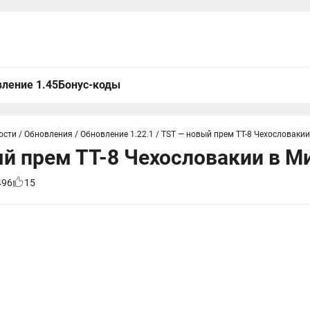
ление 1.45
Бонус-коды
ости
/
Обновления
/
Обновление 1.22.1
/
TST — новый прем ТТ-8 Чехословакии
й прем ТТ-8 Чехословакии в М
496
15