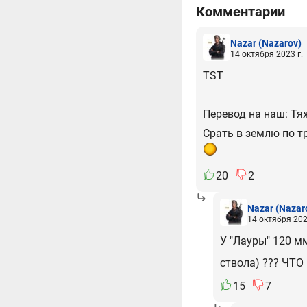
Комментарии
Nazar
(Nazarov)
14 октября 2023 г.
TST
Перевод на наш: Тя
Срать в землю по тр
20
2
Nazar
(Nazar
14 октября 202
У "Лауры" 120 мм
ствола) ??? ЧТО 
15
7