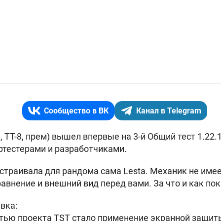
Сообщество в ВК
Канал в Telegram
 ТТ-8, прем) вышел впервые на 3-й Общий тест 1.22.
ртестерами и разработчиками.
астраивала для рандома сама Lesta. Механик не имее
авнение и внешний вид перед вами. За что и как пок
вка:
тью проекта TST стало применение экранной защит