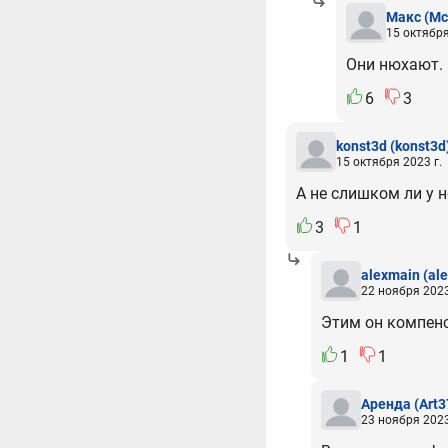
Макс
(Mc
15 октября
Они нюхают. 
6
3
konst3d
(konst3d
15 октября 2023 г.
А не слишком ли у
3
1
alexmain
(al
22 ноября 2023
Этим он компенс
1
1
Аренда
(Art3
23 ноября 2023