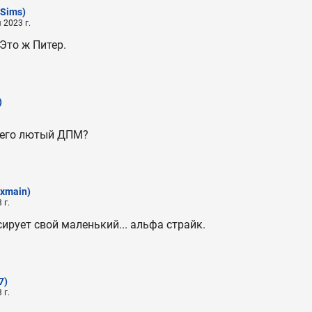
Sims)
 2023 г.
Это ж Питер.
)
 него лютый ДПМ?
exmain)
 г.
ирует свой маленький... альфа страйк.
7)
 г.