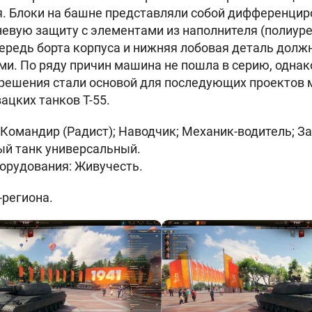
. Блоки на башне представляли собой дифференцир
вую защиту с элементами из наполнителя (полиуре
чередь борта корпуса и нижняя лобовая деталь дол
и. По ряду причин машина не пошла в серию, одна
 решения стали основой для последующих проектов
ацких танков Т-55.
 Командир (Радист); Наводчик; Механик-водитель; 
ый танк универсальный.
борудования: Живучесть.
-региона.