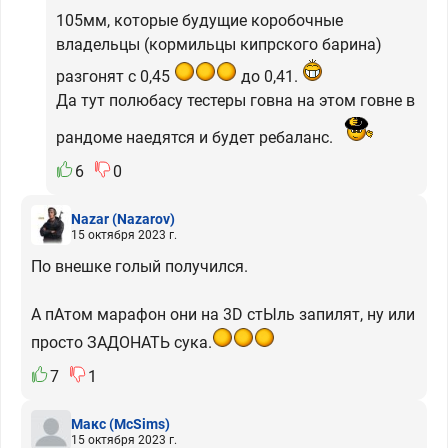
105мм, которые будущие коробочные
владельцы (кормильцы кипрского барина)
разгонят с 0,45
до 0,41.
Да тут полюбасу тестеры говна на этом говне в
рандоме наедятся и будет ребаланс.
6
0
Nazar
(Nazarov)
15 октября 2023 г.
По внешке голый получился.
А пАтом марафон они на 3D стЫль запилят, ну или
просто ЗАДОНАТЬ сука.
7
1
Макс
(McSims)
15 октября 2023 г.