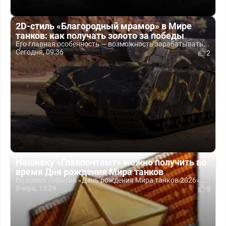
2D-стиль «Благородный мрамор» в Мире
танков: как получать золото за победы
Его главная особенность — возможность зарабатывать...
Сегодня, 09:36
2
Нашивку «Главпочтамт» можно получить во
время Дня рождения Мира танков
Во время события «День рождения Мира танков 2026»...
Вчера, 13:29
5