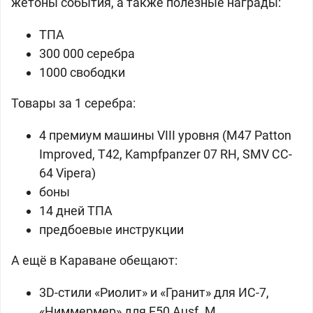
жетоны события, а также полезные награды:
ТПА
300 000 серебра
1000 свободки
Товары за 1 серебра:
4 премиум машины VIII уровня (
M47 Patton
Improved,
T42,
Kampfpanzer 07 RH,
SMV CC-
64 Vipera)
боны
14 дней ТПА
предбоевые инструкции
А ещё в Караване обещают:
3D-стили «Риолит» и «Гранит» для ИС-7,
«Ниммермер» для E50 Ausf. M,