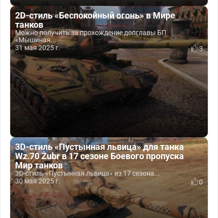
2D-стиль «Беспокойный огонь» в Мире
танков
Можно получить за прохождение допглавы БП
«Мышиная...
31 мая 2025 г.
3
3D-стиль «Пустынная львица» для танка
Wz.70 Żubr в 17 сезоне Боевого пропуска
Мир танков
3D-стиль «Пустынная львица» из 17 сезона...
30 мая 2025 г.
0