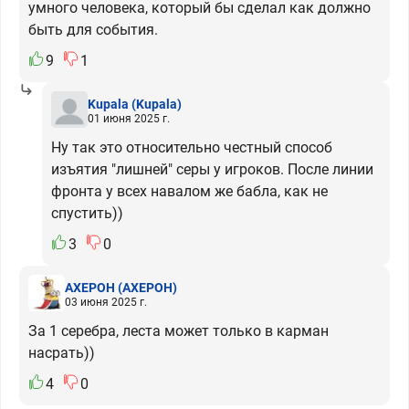
умного человека, который бы сделал как должно
быть для события.
9
1
Kupala
(Kupala)
01 июня 2025 г.
Ну так это относительно честный способ
изъятия "лишней" серы у игроков. После линии
фронта у всех навалом же бабла, как не
спустить))
3
0
АХЕРОН
(АХЕРОН)
03 июня 2025 г.
За 1 серебра, леста может только в карман
насрать))
4
0