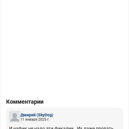
Комментарии
Дмирий
(SkyDog)
11 января 2025 г.
И нафик не надо эти фикалии . Их даже продать