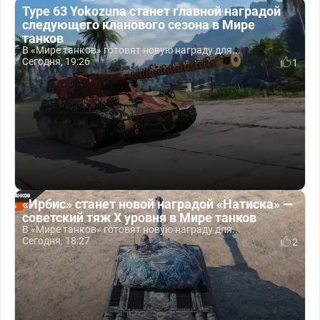
Type 63 Yokozuna станет главной наградой
следующего кланового сезона в Мире
танков
В «Мире танков» готовят новую награду для...
Сегодня, 19:26
1
«Ирбис» станет новой наградой «Натиска» —
советский тяж X уровня в Мире танков
В «Мире танков» готовят новую награду для...
Сегодня, 18:27
2