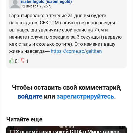
isabellegold
(isabellegold)
12 января 2025 г.
Гарантировано: в течение 21 дня вы будете
наслаждатся CEKCОМ в качестве порнозвезды -
вы навсегда увеличите свой пенис на 7 см и
начнете получать эрекцию за 3 секунды (твердую
как сталь и сколько хотите). Это изменит вашу
жизнь навсегда----
https://come.ac/geltitan
0
1
Чтобы оставить свой комментарий,
войдите
или
зарегистрируйтесь
.
Читайте еще
ТТХ огнемётных тяжей США в Мире танков