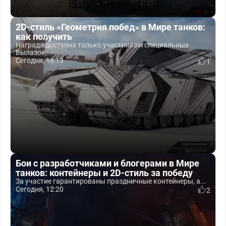
2D-стиль «Геометрия побед» в Мире танков:
как получить
Награда доступна только участникам специальных
Вылазок,...
Сегодня, 18:13
1
Бои с разработчиками и блогерами в Мире
танков: контейнеры и 2D-стиль за победу
За участие гарантированы праздничные контейнеры, а...
Сегодня, 12:20
2