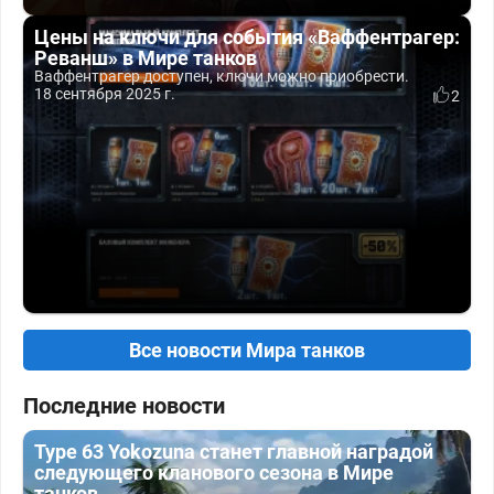
Цены на ключи для события «Ваффентрагер:
Реванш» в Мире танков
Ваффентрагер доступен, ключи можно приобрести.
18 сентября 2025 г.
2
Все новости Мира танков
Последние новости
Type 63 Yokozuna станет главной наградой
следующего кланового сезона в Мире
танков