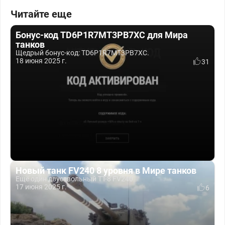
Читайте еще
Бонус-код TD6P1R7MT3PB7XC для Мира
танков
Щедрый бонус-код: TD6P1R7MT3PB7XC.
18 июня 2025 г.
31
Новый танк FV240 8 уровня в Мире танков
Ещё один двуствольный ТТ-8 FV240.
17 июня 2025 г.
6