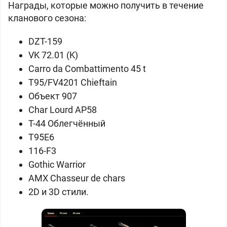
Награды, которые можно получить в течение
кланового сезона:
DZT-159
VK 72.01 (K)
Carro da Combattimento 45 t
T95/FV4201 Chieftain
Объект 907
Char Lourd AP58
Т-44 Облегчённый
T95E6
116-F3
Gothic Warrior
AMX Chasseur de chars
2D и 3D стили.