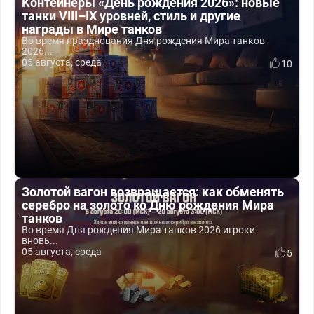
Контейнеры «День рождения 2026»: новые
танки VIII–IX уровней, стиль и другие
награды в Мире танков
Во время празднования Дня рождения Мира танков
2026...
05 августа, среда
10
Золотой вагон возвращается: как обменять
серебро на золото ко Дню рождения Мира
танков
Во время Дня рождения Мира танков 2026 игроки
вновь...
05 августа, среда
5