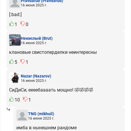
Pravdarub
(Pravdarub)
16 июня 2025 г.
[:bad:]
1
0
Некислый
(Brut)
16 июня 2025 г.
клановые свистоперделки неинтересны
5
1
Nazar
(Nazarov)
16 июня 2025 г.
СиДиСи, еееебаааать мощно! 🤣🤣🤣🤣
10
1
TNG
(mikhuil)
16 июня 2025 г.
имба в нынешнем рандоме