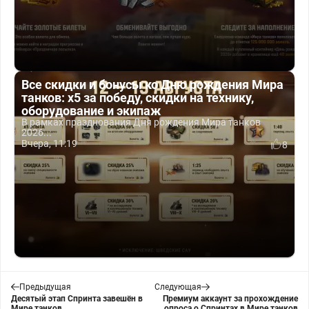
Все скидки и бонусы ко Дню рождения Мира
танков: x5 за победу, скидки на технику,
оборудование и экипаж
В рамках празднования Дня рождения Мира танков
2026...
Вчера, 11:19
8
Предыдущая
Следующая
Десятый этап Спринта завешён в
Премиум аккаунт за прохождение
Мире танков
опроса о Спринтах в Мире танков