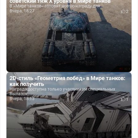
советский тяж X уровня в Мире танков
В «Мире танков» готовят новую награду для...
Вчера, 18:27
2
2D-стиль «Геометрия побед» в Мире танков:
как получить
Награда доступна только участникам специальных
Вылазок,...
Вчера, 18:13
1