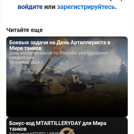
войдите
или
зарегистрируйтесь
.
Читайте еще
Боевые задачи на День Артиллериста в
Мире танков
День изобилия какой-то. Разрабы уже празднуют
квадратный...
18 ноября 2024 г.
4
Бонус-код MTARTILLERYDAY для Мира
танков
Бонус-код MTARTILLERYDAY