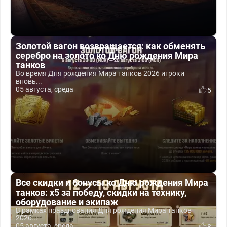
Золотой вагон возвращается: как обменять
серебро на золото ко Дню рождения Мира
танков
Во время Дня рождения Мира танков 2026 игроки
вновь...
05 августа, среда
5
Все скидки и бонусы ко Дню рождения Мира
танков: x5 за победу, скидки на технику,
оборудование и экипаж
В рамках празднования Дня рождения Мира танков
2026...
05 августа, среда