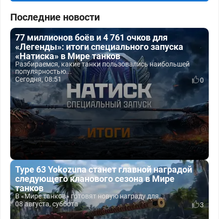
Последние новости
77 миллионов боёв и 4 761 очков для
«Легенды»: итоги специального запуска
«Натиска» в Мире танков
Разбираемся, какие танки пользовались наибольшей
популярностью...
Сегодня, 08:51
0
Type 63 Yokozuna станет главной наградой
следующего кланового сезона в Мире
танков
В «Мире танков» готовят новую награду для...
08 августа, суббота
3