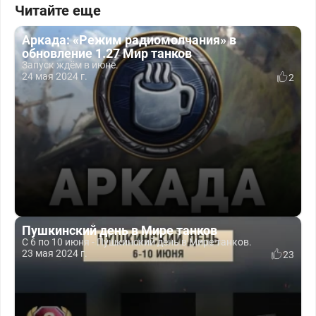
Читайте еще
Аркада: «Режим радиомолчания» в
обновление 1.27 Мир танков
Запуск ждём в июне.
24 мая 2024 г.
2
Пушкинский день в Мире танков
С 6 по 10 июня - Пушкинский день в Мире танков.
23 мая 2024 г.
23