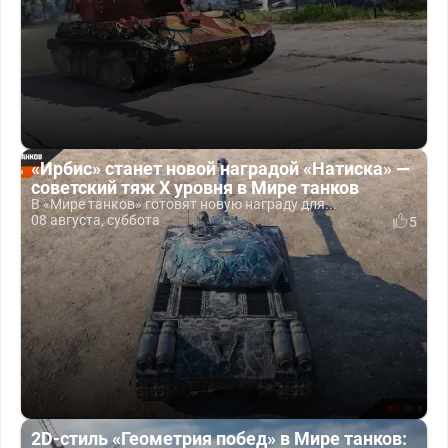
«Ирбис» станет новой наградой «Натиска» —
советский тяж X уровня в Мире танков
В «Мире танков» готовят новую награду для...
08 августа, суббота
5
2D-стиль «Геометрия побед» в Мире танков: