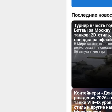
Последние новос
Турнир в честь г
Битвы за Москву
танков: 2D-стиль,
поездка на офла
В Мире танков старто
регистрация на специа
06 августа, четверг
Контейнеры «Ден
рождения 2026»:
танки VIII–IX уров
стиль и другие н
Мире танков