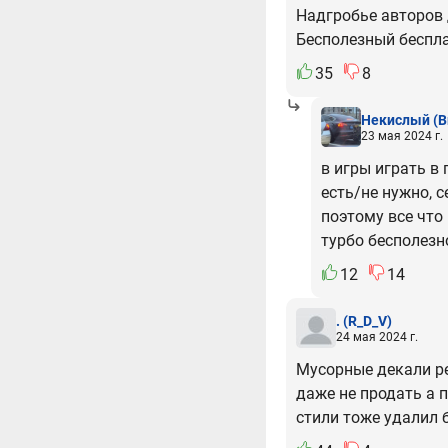
Надгробье авторов
Бесполезный беспл
35
8
Некислый
(B
23 мая 2024 г.
в игры играть в 
есть/не нужно, с
поэтому все что 
турбо бесполезн
12
14
.
(R_D_V)
24 мая 2024 г.
Мусорные декали ре
даже не продать а 
стили тоже удалил 