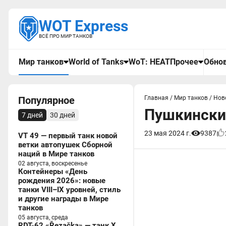
WOT Express
ВСЁ ПРО МИР ТАНКОВ
Мир танков
World of Tanks
WoT: HEAT
Прочее
Обнов
Популярное
Главная
/
Мир танков
/
Нов
Пушкинский
7 дней
30 дней
23 мая 2024 г.
9387
VT 49 — первый танк новой
ветки автопушек Сборной
наций в Мире танков
02 августа, воскресенье
Контейнеры «День
рождения 2026»: новые
танки VIII–IX уровней, стиль
и другие награды в Мире
танков
05 августа, среда
RDT-62 «Řezačka» — танк X