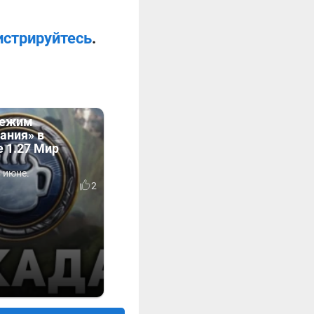
истрируйтесь
.
Режим
ания» в
 1.27 Мир
 июне.
2