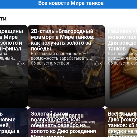
Все новости Мира танков
ти
одовщины
2D-стиль «Благородный
Нашивку «
 в Мире
мрамор» в Мире танков:
можно пол
 золото и
как получать золото за
Дня рожде
йн-финал
победы
танков
вала
Его главная особенность —
Во время соб
льный...
возможность зарабатывать...
рождения Мира
06 августа, четверг
05 августа, ср
3
3
ь
Золотой вагон
Все скидки
 новые
возвращается: как
Дню рожде
ней,
обменять серебро на
танков: x5 
аграды в
золото ко Дню рождения
скидки на 
Мира танков
оборудова