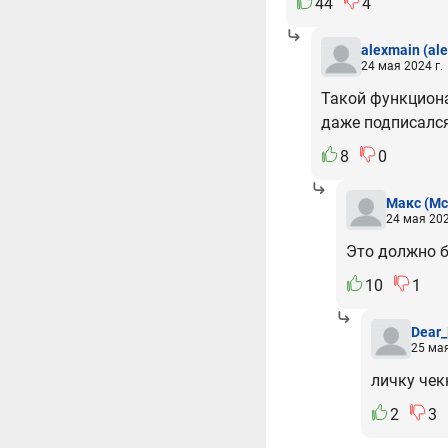
44
4
alexmain
(al
24 мая 2024 г.
Такой функциона
даже подписался
8
0
Макс
(Mc
24 мая 202
Это должно б
10
1
Dear
25 мая
личку чек
2
3