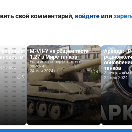
вить свой комментарий,
войдите
или
зарег
пулярных
M-VII-Y на общем тесте
Аркада: «
анёвры в
1.27 в Мире танков
радиомолч
Если йоха понерфят он его
обновление
заменит.
е у нас 2
танков
24 мая 2024 г.
4
.
Запуск ждём в
5
24 мая 2024 г.