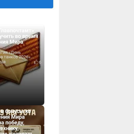
Главпочтамт»
учить во время
ния Мира
ытия «День
 танков 2026»...
еда
6
 и бонусы ко
ния Мира
за победу,
технику,
ние и экипаж