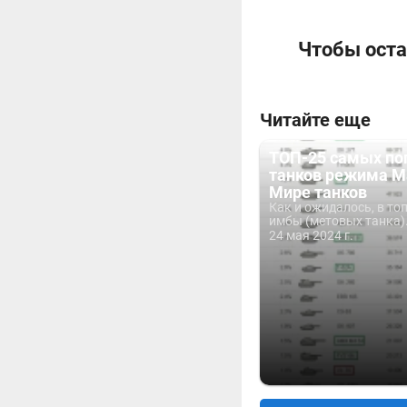
Чтобы оста
Читайте еще
ТОП-25 самых по
танков режима М
Мире танков
Как и ожидалось, в топ
имбы (метовых танка)
24 мая 2024 г.