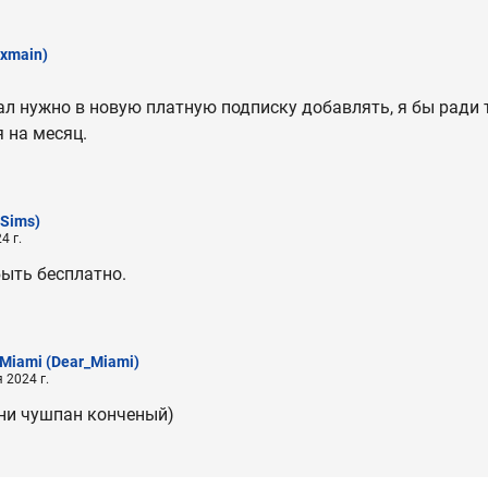
exmain)
л нужно в новую платную подписку добавлять, я бы ради
 на месяц.
Sims)
4 г.
ыть бесплатно.
_Miami
(Dear_Miami)
 2024 г.
ни чушпан конченый)