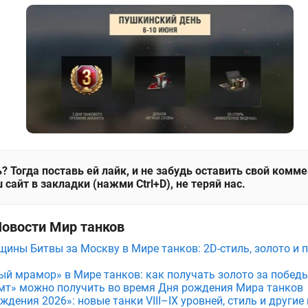
? Тогда поставь ей лайк, и не забудь оставить свой комм
 сайт в закладки (нажми Ctrl+D), не теряй нас.
Новости Мир танков
щины Битвы за Москву в Мире танков: 2D-стиль, золото и 
ый мрамор» в Мире танков: как получать золото за побед
мт» можно получить во время Дня рождения Мира танков
дения 2026»: новые танки VIII–IX уровней, стиль и други