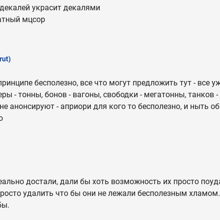
 декалей украсит декалями
атный мцсор
rut)
принципе бесполезно, все что могут предложить тут - все 
еры - тонны, бонов - вагоны, свободки - мегатонны, танков -
не анонсируют - априори для кого то бесполезно, и ныть об
о
ально достали, дали бы хоть возможность их просто поуда
просто удалить что бы они не лежали бесполезным хламом.
бы.