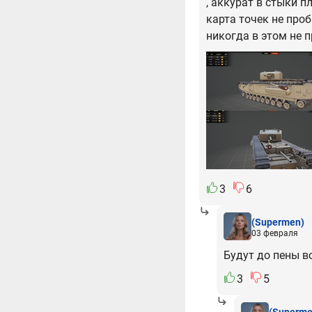
, аккурат в стыки п
карта точек не проб
никогда в этом не 
3
6
(Supermen)
03 февраля
Будут до пены во
3
5
(Superme