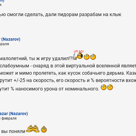
я
ью смогли сделать, дали пидорам разрабам на клык
r
(Nazarov)
враля
алолетний, ты ж игру удалил!?!
слабоумным - снаряд в этой виртуальной вселенной явл
может и мимо пролететь, как кусок собачьего дерьма. Ка
крутит +/-25 на скорость, его скорость и % вероятности вх
утит % наносимого урона от номинального.
azar
(Nazarov)
3 февраля
у вы поняли