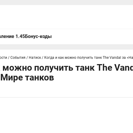
ление 1.45
Бонус-коды
ости
/
События
/
Натиск
/
Когда и как можно получить танк The Vandal за «Н
к можно получить танк The Vand
 Мире танков