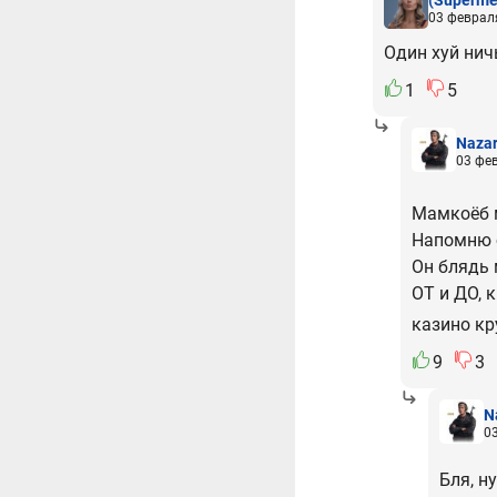
03 феврал
Один хуй нич
1
5
Naza
03 фе
Мамкоёб м
Напомню 
Он блядь 
ОТ и ДО, 
казино кр
9
3
N
0
Бля, н