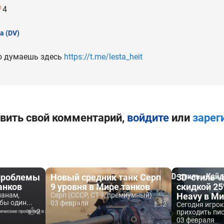
4
а
(DV)
то думаешь здесь
https://t.me/lesta_heit
вить свой комментарий,
войдите
или
зарег
проблемы
Новый средник танк Серп
3D-стиль «
анков
9 уровня в Мире танков
скидкой 25
ланам,
Серп (СССР, СТ-9, премиумный).
Heavy в Ми
бы один...
03 февраля
2
Сегодня игро
2
приходить пис
03 февраля