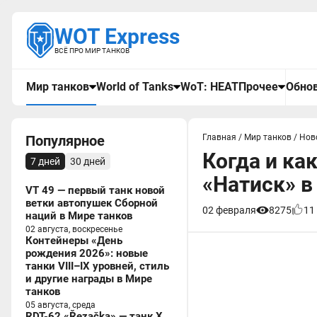
WOT Express
ВСЁ ПРО МИР ТАНКОВ
Мир танков
World of Tanks
WoT: HEAT
Прочее
Обнов
Популярное
Главная
/
Мир танков
/
Нов
Когда и ка
7 дней
30 дней
«Натиск» в
VT 49 — первый танк новой
ветки автопушек Сборной
02 февраля
8275
11
наций в Мире танков
02 августа, воскресенье
Контейнеры «День
рождения 2026»: новые
танки VIII–IX уровней, стиль
и другие награды в Мире
танков
05 августа, среда
RDT-62 «Řezačka» — танк X