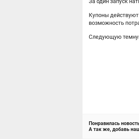
За один запуск на
Купоны действуют 
возможность потра
Следующую темную 
Понравилась новость
А так же, добавь наш