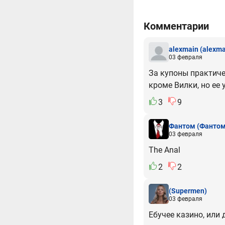
Комментарии
alexmain
(alexma
03 февраля
За купоны практиче
кроме Вилки, но ее 
3
9
Фантом
(Фантом
03 февраля
The Anal
2
2
(Supermen)
03 февраля
Ебучее казино, или 