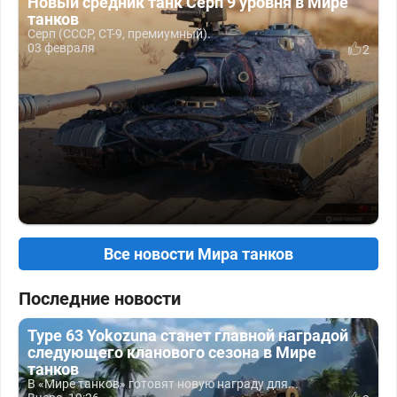
Новый средник танк Серп 9 уровня в Мире
танков
Серп (СССР, СТ-9, премиумный).
03 февраля
2
Все новости Мира танков
Последние новости
Type 63 Yokozuna станет главной наградой
следующего кланового сезона в Мире
танков
В «Мире танков» готовят новую награду для...