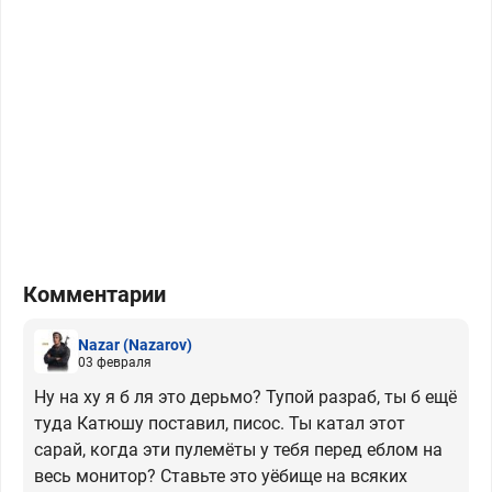
Комментарии
Nazar
(Nazarov)
03 февраля
Ну на ху я б ля это дерьмо? Тупой разраб, ты б ещё
туда Катюшу поставил, писос. Ты катал этот
сарай, когда эти пулемёты у тебя перед еблом на
весь монитор? Ставьте это уёбище на всяких