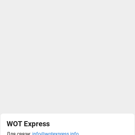
WOT Express
Для связи:
info@wotexpress.info