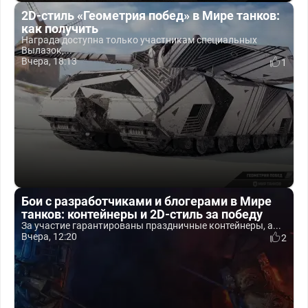
2D-стиль «Геометрия побед» в Мире танков:
как получить
Награда доступна только участникам специальных
Вылазок,...
Вчера, 18:13
1
Бои с разработчиками и блогерами в Мире
танков: контейнеры и 2D-стиль за победу
За участие гарантированы праздничные контейнеры, а...
Вчера, 12:20
2