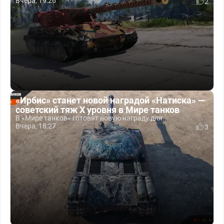
Вчера, 19:26
2
«Ирбис» станет новой наградой «Натиска» —
советский тяж X уровня в Мире танков
В «Мире танков» готовят новую награду для...
Вчера, 18:27
3