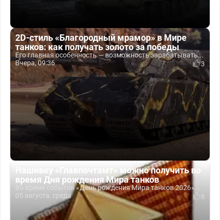
2D-стиль «Благородный мрамор» в Мире
танков: как получать золото за победы
Его главная особенность — возможность зарабатывать...
Вчера, 09:36
3
Нашивку «Главпочтамт» можно получить во
время Дня рождения Мира танков
Во время события «День рождения Мира танков 2026»...
05 августа, среда
6