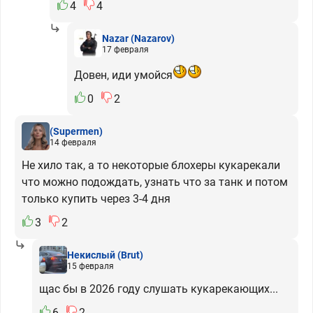
4
4
Nazar
(Nazarov)
17 февраля
Довен, иди умойся
0
2
(Supermen)
14 февраля
Не хило так, а то некоторые блохеры кукарекали
что можно подождать, узнать что за танк и потом
только купить через 3-4 дня
3
2
Некислый
(Brut)
15 февраля
щас бы в 2026 году слушать кукарекающих...
6
2