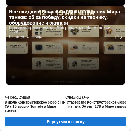
Все скидки и бонусы ко Дню рождения Мира
танков: x5 за победу, скидки на технику,
оборудование и экипаж
В рамках празднования Дня рождения Мира танков
2026...
05 августа, среда
8
Предыдущая
Следующая
В июле Конструкторское бюро с ПТ-
Стартовало Конструкторское бюро
САУ 10 уровня Tornade в Мире
на танк Объект 278 в Мире танков
танков
Вернуться к списку