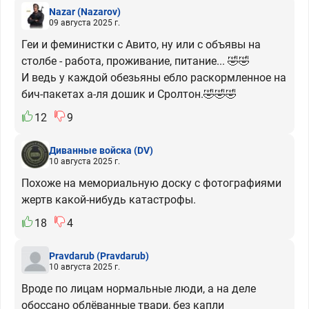
Nazar
(Nazarov)
09 августа 2025 г.
Геи и феминистки с Авито, ну или с объявы на
столбе - работа, проживание, питание... 🤣🤣
И ведь у каждой обезьяны ебло раскормленное на
бич-пакетах а-ля дошик и Сролтон.🤣🤣🤣
12
9
Диванные войска
(DV)
10 августа 2025 г.
Похоже на мемориальную доску с фотографиями
жертв какой-нибудь катастрофы.
18
4
Pravdarub
(Pravdarub)
10 августа 2025 г.
Вроде по лицам нормальные люди, а на деле
обоссано облёванные твари, без капли