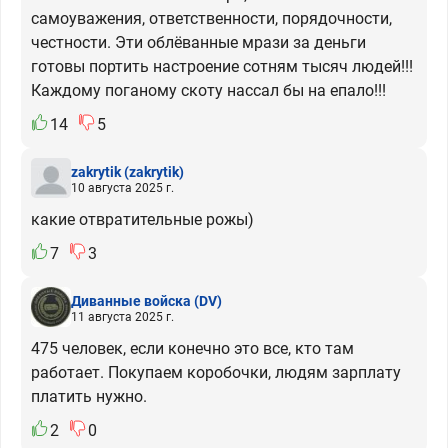
самоуважения, ответственности, порядочности,
честности. Эти облёванные мрази за деньги
готовы портить настроение сотням тысяч людей!!!
Каждому поганому скоту нассал бы на епало!!!
14
5
zakrytik
(zakrytik)
10 августа 2025 г.
какие отвратительные рожы)
7
3
Диванные войска
(DV)
11 августа 2025 г.
475 человек, если конечно это все, кто там
работает. Покупаем коробочки, людям зарплату
платить нужно.
2
0