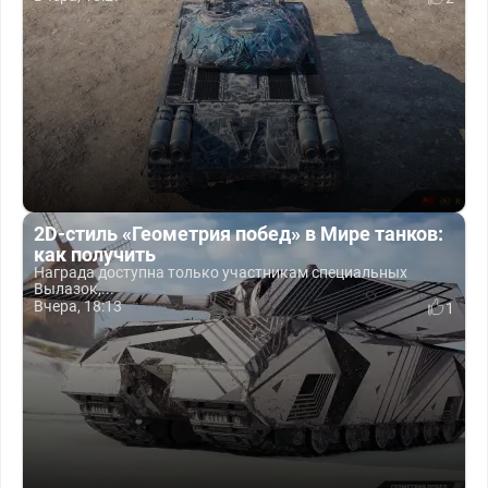
2D-стиль «Геометрия побед» в Мире танков:
как получить
Награда доступна только участникам специальных
Вылазок,...
Вчера, 18:13
1