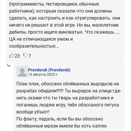
(программисты, тестировщики, обычные
работники), которым сказали что они должны
сделать, как настроить и как отрегулировать. они
ничего не решают в этой игре. Но вы, малолетние
дебилы, просто ищете виноватых. Что скажешь.....
ЦА не отличающаяся умом и
сообразительностью...
23
7
Pravdarub
(Pravdarub)
13 августа 2025 г.
Плак плак, обоссано облёванных выродков на
разрабах обидели!!!!!! Ты выродок на улице где-
нить скажи что ты тварь на разработчике и
поганишь людям игру, тебя обоссаного петуха
вообще убъют!
По факту, падаль, если бы вы обоссано
облёванные мрази имели бы хоть каплю