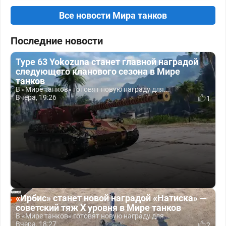
Все новости Мира танков
Последние новости
Type 63 Yokozuna станет главной наградой
следующего кланового сезона в Мире
танков
В «Мире танков» готовят новую награду для...
Вчера, 19:26
1
«Ирбис» станет новой наградой «Натиска» —
советский тяж X уровня в Мире танков
В «Мире танков» готовят новую награду для...
Вчера, 18:27
2