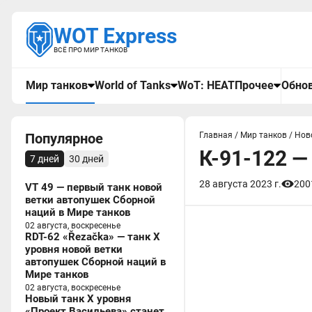
WOT Express
ВСЁ ПРО МИР ТАНКОВ
Мир танков
World of Tanks
WoT: HEAT
Прочее
Обнов
Популярное
Главная
/
Мир танков
/
Нов
К-91-122 —
7 дней
30 дней
28 августа 2023 г.
200
VT 49 — первый танк новой
ветки автопушек Сборной
наций в Мире танков
02 августа, воскресенье
RDT-62 «Řezačka» — танк X
уровня новой ветки
автопушек Сборной наций в
Мире танков
02 августа, воскресенье
Новый танк X уровня
«Проект Васильева» станет