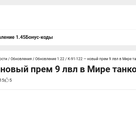
ление 1.45
Бонус-коды
ости
/
Обновления
/
Обновление 1.22
/
К-91-122 — новый прем 9 лвл в Мире т
 новый прем 9 лвл в Мире танк
15
5