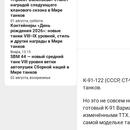
наградой следующего
кланового сезона в Мире
танков
01 августа, суббота
Контейнеры «День
рождения 2026»: новые
танки VIII–IX уровней, стиль
и другие награды в Мире
танков
Вчера, 13:15
SBM 44 — новый средний
танк VIII уровня ветки
автопушек Сборной наций в
Мире танков
02 августа, воскресенье
К-91-122 (
СССР, СТ-
танков.
Но это не совсем 
готовый
К-91 Вари
изменёнными ТТХ. 
самой модельке та