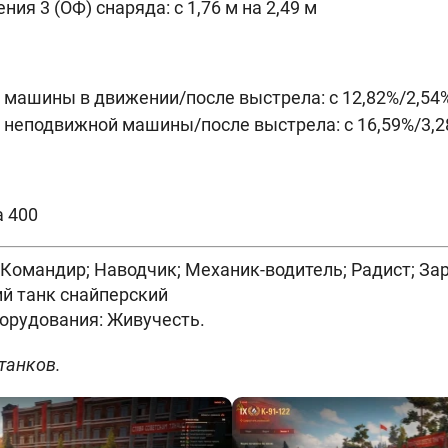
ия 3 (ОФ) снаряда: с 1,76 м на 2,49 м
машины в движении/после выстрела: с 12,82%/2,54%
неподвижной машины/после выстрела: с 16,59%/3,2
а 400
 Командир; Наводчик; Механик-водитель; Радист; З
ий танк снайперский
борудования: Живучесть.
танков.