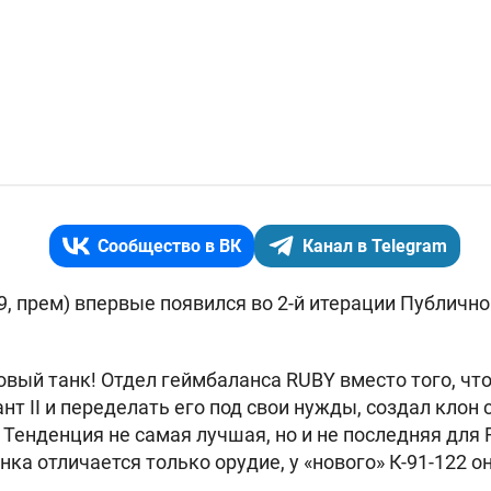
Сообщество в ВК
Канал в Telegram
9, прем) впервые появился во 2-й итерации Публично
новый танк! Отдел геймбаланса RUBY вместо того, чт
ант II и переделать его под свои нужды, создал клон
Тенденция не самая лучшая, но и не последняя для R
нка отличается только орудие, у «нового»
К-91-122 о