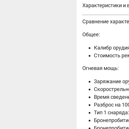
Характеристики и в
Сравнение характ
Общее:
Калибр орудия
Стоимость рем
Огневая мощь:
Заряжание оруд
Скорострельнос
Время сведения
Разброс на 100
Тип 1 снаряда:
Бронепробитие
Бронепробитие