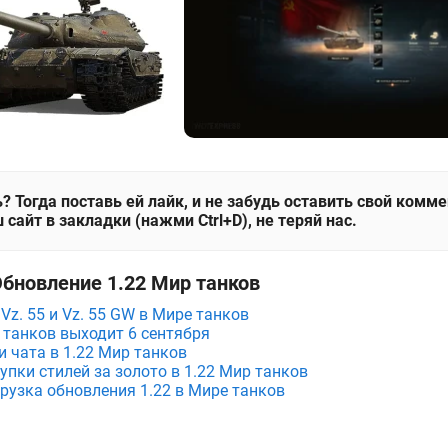
? Тогда поставь ей лайк, и не забудь оставить свой комм
 сайт в закладки (нажми Ctrl+D), не теряй нас.
Обновление 1.22 Мир танков
Vz. 55 и Vz. 55 GW в Мире танков
 танков выходит 6 сентября
 чата в 1.22 Мир танков
упки стилей за золото в 1.22 Мир танков
рузка обновления 1.22 в Мире танков