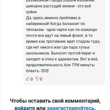
разъёбаном городе убрали изобилие
шикарно растущей зелени - это всё
хуйня.
Да, здесь именно проблема в
набережной! Когда балансит по
теплакам - одни черти как по команде
почти все едут на левый фланг, в то
время как противник едет стадом туда,
где нет никого или где пара тупых
школьников. Выносят пустой берег и
заходят в очко к адекватам. Вот и всё,
продолжительность боя ТРИ минуты
блеатъ. 🤣🤣
0
0
Чтобы оставить свой комментарий,
войдите
или
зарегистрируйтесь
.