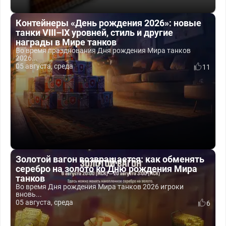
Контейнеры «День рождения 2026»: новые
танки VIII–IX уровней, стиль и другие
награды в Мире танков
Во время празднования Дня рождения Мира танков
2026...
05 августа, среда
11
Золотой вагон возвращается: как обменять
серебро на золото ко Дню рождения Мира
танков
Во время Дня рождения Мира танков 2026 игроки
вновь...
05 августа, среда
6