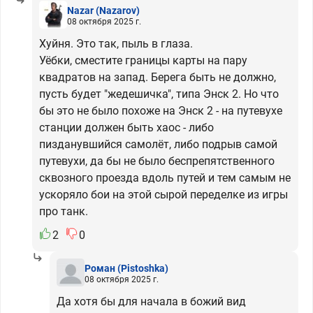
Nazar
(Nazarov)
08 октября 2025 г.
Хуйня. Это так, пыль в глаза.
Уёбки, сместите границы карты на пару
квадратов на запад. Берега быть не должно,
пусть будет "жедешичка", типа Энск 2. Но что
бы это не было похоже на Энск 2 - на путевухе
станции должен быть хаос - либо
пизданувшийся самолёт, либо подрыв самой
путевухи, да бы не было беспрепятственного
сквозного проезда вдоль путей и тем самым не
ускоряло бои на этой сырой переделке из игры
про танк.
2
0
Роман
(Pistoshka)
08 октября 2025 г.
Да хотя бы для начала в божий вид