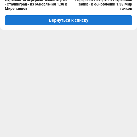
Скриншоты переработанной карты
Переработка карты «Устричный
«Сталинград» из обновления 1.38 в
залив» в обновлении 1.38 Мир
Мире танков
танков
Вернуться к списку