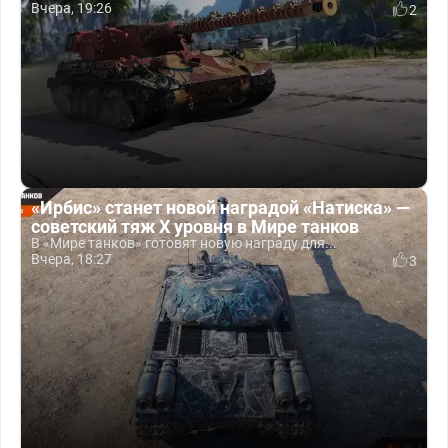
Вчера, 19:26
2
«Ирбис» станет новой наградой «Натиска» —
советский тяж X уровня в Мире танков
В «Мире танков» готовят новую награду для...
Вчера, 18:27
3