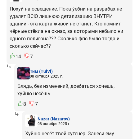
Похуй на освещение. Пока у́ебни на разрабах не
удалят ВСЮ лишнюю детализацию ВНУТРИ
зданий - эта карта живой не станет. Кто помнит
чёрные стёкла на окнах, за которыми небыло ни
одного полигона??? Сколько фпс было тогда и
сколько сейчас??
14
7
Тим
(TulVl)
08 октября 2025 г.
Блядь, без изменений, доебаться хочешь,
хуйню несёшь
8
7
Nazar
(Nazarov)
08 октября 2025 г.
Хуйню несёт твой сутенёр. Занеси ему