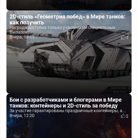
2D-стиль «Геометрия побед» в Мире танков:
как получить
Награда доступна только участникам специальных
Вылазок,...
Вчера, 18:13
1
Бои с разработчиками и блогерами в Мире
танков: контейнеры и 2D-стиль за победу
За участие гарантированы праздничные контейнеры, а...
Вчера, 12:20
2