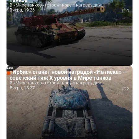
В «Мире танков» готовят новую награду для...
Вчера, 19:26
1
«Ирбис» станет новой наградой «Натиска» —
советский тяж X уровня в Мире танков
В «Мире танков» готовят новую награду для...
Вчера, 18:27
2