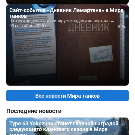
Сайт-событие «Дневник Лемартена» в Мире
танков
Что нужно делать: активируете задачи на портале →...
03 сентября 2025 г.
2
Все новости Мира танков
Последние новости
Type 63 Yokozuna станет главной наградой
следующего кланового сезона в Мире
танков