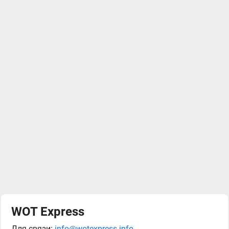
WOT Express
Для связи:
info@wotexpress.info