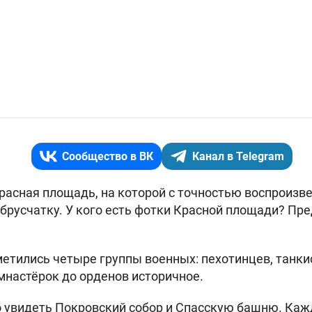
Сообщество в ВК
Канал в Telegram
расная площадь, на которой с точностью воспроизве
, брусчатку. У кого есть фотки Красной площади? Пр
метились четыре группы военных: пехотинцев, танкис
имнастёрок до орденов историчное.
 увидеть Покровский собор и Спасскую башню. Каж