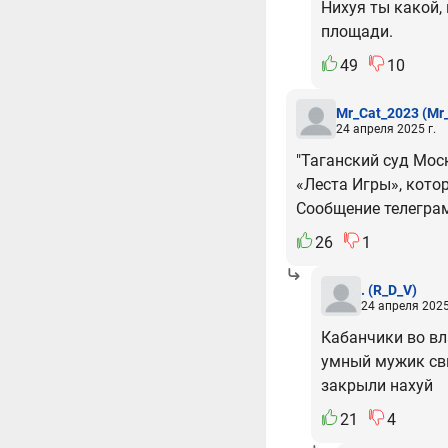
Нихуя ты какой,
площади.
49
10
Mr_Cat_2023
(Mr
24 апреля 2025 г.
"Таганский суд Мос
«Леста Игры», котор
Сообщение телеграм
26
1
.
(R_D_V)
24 апреля 2025
Кабанчики во вл
умный мужик сви
закрыли нахуй
21
4