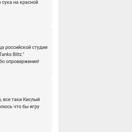
о сука на красной
ца российской студии
nks Blitz."
ибо опровержения!
, все таки Кислый
олюсь что бы игру