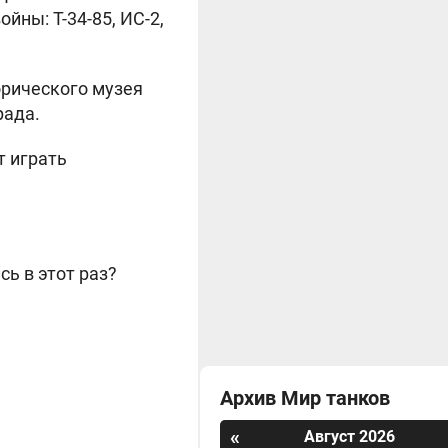
ны: Т-34-85, ИС-2,
орического музея
рада.
т играть
сь в этот раз?
Архив Мир танков
«
Август 2026