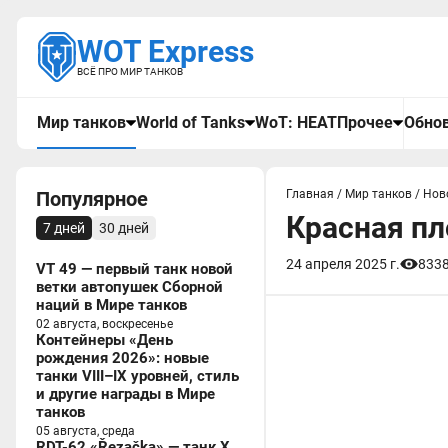
WOT Express
ВСЁ ПРО МИР ТАНКОВ
Мир танков
World of Tanks
WoT: HEAT
Прочее
Обнов
Популярное
Главная
/
Мир танков
/
Нов
Красная пл
7 дней
30 дней
24 апреля 2025 г.
833
VT 49 — первый танк новой
ветки автопушек Сборной
наций в Мире танков
02 августа, воскресенье
Контейнеры «День
рождения 2026»: новые
танки VIII–IX уровней, стиль
и другие награды в Мире
танков
05 августа, среда
RDT-62 «Řezačka» — танк X