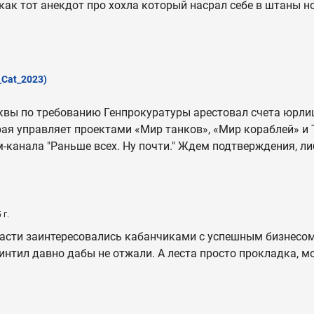
 как тот анекдот про хохла который насрал себе в штаны н
_Cat_2023)
квы по требованию Генпрокуратуры арестовал счета юрли
ая управляет проектами «Мир танков», «Мир кораблей» и Ta
-канала "Раньше всех. Ну почти." Ждем подтверждения, л
 г.
асти заинтересовались кабанчиками с успешным бизнесом
нтил давно дабы не отжали. А леста просто прокладка, м