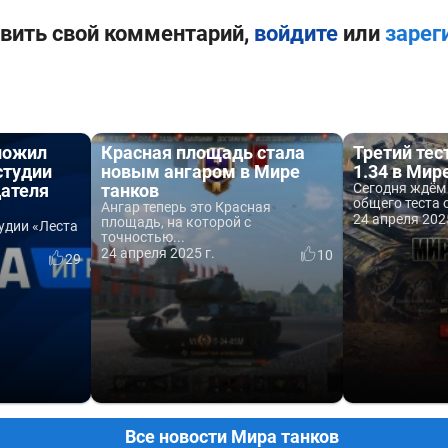
вить свой комментарий,
войдите
или
зарег
ложил
Красная площадь стала
Третий тес
студии
новым ангаром в Мире
1.34 в Мир
дателя
танков
Сегодня ждём 
общего теста 
Ангар теперь это Красная
24 апреля 2025
площадь, на которой с
удии «Леста
точностью...
24 апреля 2025 г.
10
29
Все новости Мира танков