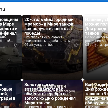
ти
одовщины
2D-стиль «Благородный
Нашивку «
 в Мире
мрамор» в Мире танков:
можно пол
 золото и
как получать золото за
Дня рожде
йн-финал
победы
танков
вала
Его главная особенность —
Во время соб
льный...
возможность зарабатывать...
рождения Мира
06 августа, четверг
05 августа, ср
3
3
ь
Золотой вагон
Все скидки
 новые
возвращается: как
Дню рожде
ней,
обменять серебро на
танков: x5 
аграды в
золото ко Дню рождения
скидки на 
Мира танков
оборудова
я Дня
Во время Дня рождения Мира
В рамках пра