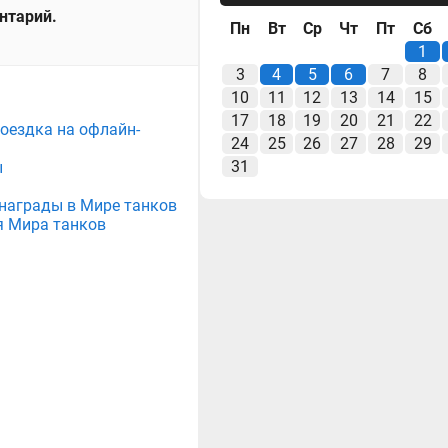
ентарий.
Пн
Вт
Ср
Чт
Пт
Сб
1
3
4
5
6
7
8
10
11
12
13
14
15
17
18
19
20
21
22
поездка на офлайн-
24
25
26
27
28
29
31
ы
е награды в Мире танков
я Мира танков