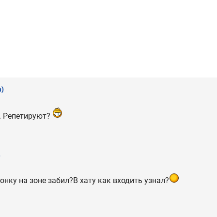
a)
. Репетируют?
)
онку на зоне забил?В хату как входить узнал?