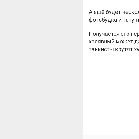
А ещё будет неско
фотобудка и тату-п
Получается это пе
халявный может да
танкисты крутят ху