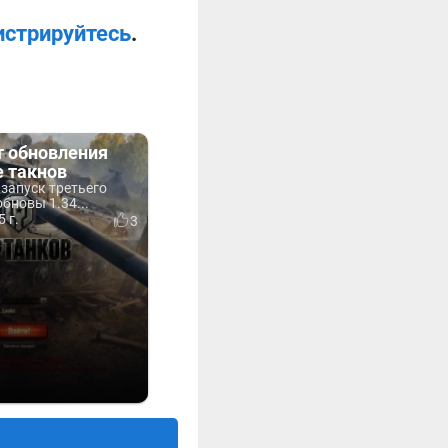
истрируйтесь
.
т обновления
е такнов
запуск третьего
обновы 1.34...
 г.
3