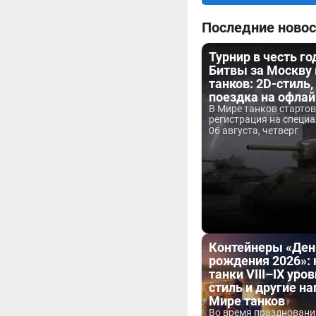
Последние новос
Турнир в честь г
Битвы за Москву
танков: 2D-стиль,
поездка на офла
В Мире танков старто
регистрация на специа
06 августа, четверг
Контейнеры «Ден
рождения 2026»:
танки VIII–IX уров
стиль и другие н
Мире танков
Во время праздновани