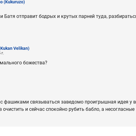
зо
(Kukuruzo)
ли Батя отправит бодрых и крутых парней туда, разбиратьс
(Kukan Velikan)
 г.
хмального божества?
но с фашиками связываться заведомо проигрышная идея у 
в очистить и сейчас спокойно рубить бабло, а несогласные