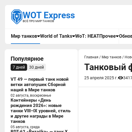
WOT Express
ВСЁ ПРО МИР ТАНКОВ
Мир танков
World of Tanks
WoT: HEAT
Прочее
Обнов
Популярное
Главная
/
Мир танков
/
Нов
Танковый ф
7 дней
30 дней
25 апреля 2025 г.
341
VT 49 — первый танк новой
ветки автопушек Сборной
наций в Мире танков
02 августа, воскресенье
Контейнеры «День
рождения 2026»: новые
танки VIII–IX уровней, стиль
и другие награды в Мире
танков
05 августа, среда
RDT-62 «Řezačka» — танк X