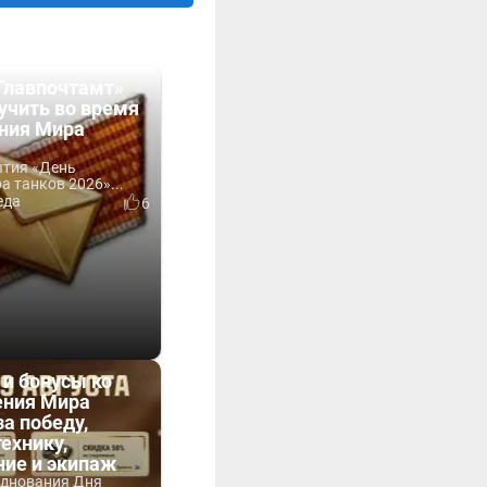
Главпочтамт»
учить во время
ния Мира
ытия «День
 танков 2026»...
еда
6
 и бонусы ко
ния Мира
за победу,
технику,
ние и экипаж
зднования Дня