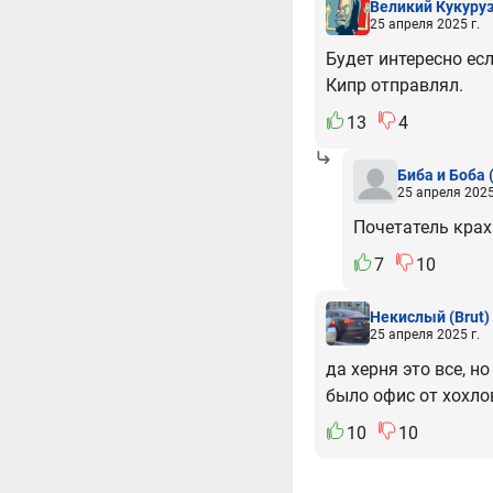
Великий Кукуру
25 апреля 2025 г.
Будет интересно ес
Кипр отправлял.
13
4
Биба и Боба
25 апреля 2025
Почетатель кра
7
10
Некислый
(Brut)
25 апреля 2025 г.
да херня это все, 
было офис от хохло
10
10