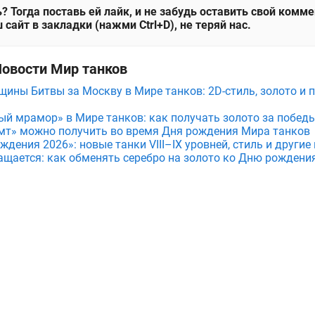
? Тогда поставь ей лайк, и не забудь оставить свой комм
 сайт в закладки (нажми Ctrl+D), не теряй нас.
Новости Мир танков
щины Битвы за Москву в Мире танков: 2D-стиль, золото и 
ый мрамор» в Мире танков: как получать золото за побед
мт» можно получить во время Дня рождения Мира танков
дения 2026»: новые танки VIII–IX уровней, стиль и други
ащается: как обменять серебро на золото ко Дню рождени