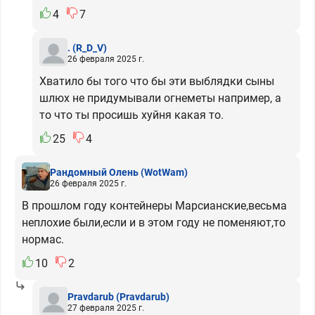
4
7
.
(R_D_V)
26 февраля 2025 г.
Хватило бы того что бы эти выблядки сыны
шлюх не придумывали огнеметы например, а
то что ты просишь хуйня какая то.
25
4
Рандомный Олень
(WotWam)
26 февраля 2025 г.
В прошлом году контейнеры Марсианские,весьма
неплохие были,если и в этом году не поменяют,то
нормас.
10
2
Pravdarub
(Pravdarub)
27 февраля 2025 г.