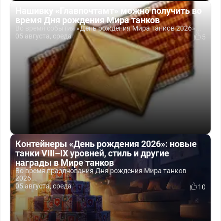
Нашивку «Главпочтамт» можно получить во
время Дня рождения Мира танков
Во время события «День рождения Мира танков 2026»...
05 августа, среда
5
Контейнеры «День рождения 2026»: новые
танки VIII–IX уровней, стиль и другие
награды в Мире танков
Во время празднования Дня рождения Мира танков
2026...
05 августа, среда
10