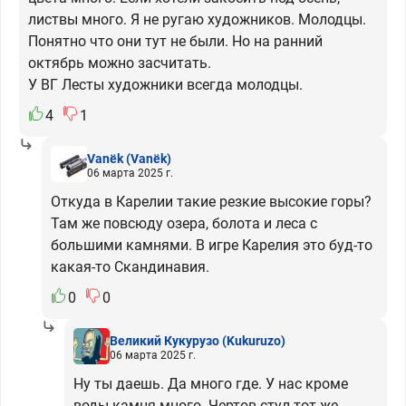
листвы много. Я не ругаю художников. Молодцы.
Понятно что они тут не были. Но на ранний
октябрь можно засчитать.
У ВГ Лесты художники всегда молодцы.
4
1
Vanёk
(Vanёk)
06 марта 2025 г.
Откуда в Карелии такие резкие высокие горы?
Там же повсюду озера, болота и леса с
большими камнями. В игре Карелия это буд-то
какая-то Скандинавия.
0
0
Великий Кукурузо
(Kukuruzo)
06 марта 2025 г.
Ну ты даешь. Да много где. У нас кроме
воды камня много. Чертов стул тот же,