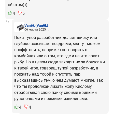
об этом)))
4
6
Vanёk
(Vanёk)
06 марта 2025 г.
Пока тупой разработчик делает ширку или
глубоко всасывает ноздрями, мы тут можем
пооффтопить, например поговорить о
комбайнах или о том, кто где и на что ловит
рыбу. Но в целом сюда заходят не за бонусами
к твоей игре, товарищ тупой разработчик, а
поржать над тобой и спустить пар
высказавшись тем, о чём думают многие. Так
что ты продолжай лизать жопу Кислому
отрабатывая свою пайку своими кривыми
ручоночками и прямыми извилинами.
4
4