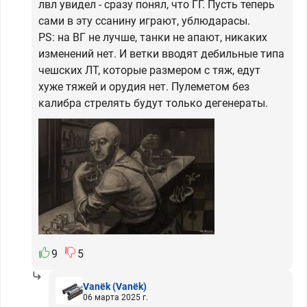
лвл увидел - сразу понял, что ГГ. Пусть теперь
сами в эту ссанину играют, ублюдарасы.
PS: на ВГ не лучше, танки не апают, никаких
изменений нет. И ветки вводят дебильные типа
чешских ЛТ, которые размером с тяж, едут
хуже тяжей и орудия нет. Пулеметом без
калибра стрелять будут только дегенераты.
9
5
Vanёk
(Vanёk)
06 марта 2025 г.