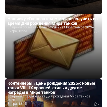
Нашивку «Главпочтамт» можно получить во
время Дня рождения Мира танков
Во время события «День рождения Мира танков 2026»...
Вчера, 13:29
4
Контейнеры «День рождения 2026»: новые
танки VIII–IX уровней, стиль и другие
награды в Мире танков
Во время празднования Дня рождения Мира танков
2026...
Вчера, 13:15
7