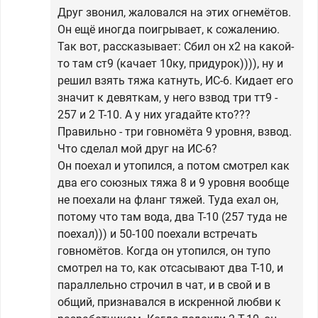
Друг звонил, жаловался на этих огнемётов.
Он ещё иногда поигрывает, к сожалению.
Так вот, рассказывает: Сбил он х2 на какой-
то там ст9 (качает 10ку, придурок)))), ну и
решил взять тяжа катнуть, ИС-6. Кидает его
значит к девяткам, у него взвод три тт9 -
257 и 2 Т-10. А у них угадайте кто???
Правильно - три говномёта 9 уровня, взвод.
Что сделал мой друг на ИС-6?
Он поехал и утопился, а потом смотрел как
два его союзных тяжа 8 и 9 уровня вообще
не поехали на фланг тяжей. Туда ехал он,
потому что там вода, два Т-10 (257 туда не
поехал))) и 50-100 поехали встречать
говномётов. Когда он утопился, он тупо
смотрел на то, как отсасывают два Т-10, и
параллельно строчил в чат, и в свой и в
общий, признавался в искренной любви к