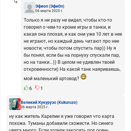
Эфиоп
(Эфи0п)
06 марта 2025 г.
Только я ни разу не видел, чтобы кто-то
говорил о чем-то кроме игры в танки, и
какая она плохая, и как они уже 10 лет в нее
не играют, но каждый день читают про нее
новости, чтобы потом спустить пар)) Ну я
бы понял, если бы на порнуху спускали пар,
но на танки...)) В целом не удивлен твоей
откровенности) На какой танк наяриваешь,
мой маленький артовод?
6
1
Великий Кукурузо
(Kukuruzo)
06 марта 2025 г.
ну как житель Карелии я уже говорил что карта
похожа. Туманы добавили схожести. Но синего
цвета много. Если хотели закосить под осень,