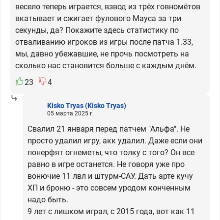
весело теперь играется, взвод из трёх говномётов
вкатывает и сжигает фулового Мауса за три
секунды, да? Покажите здесь статистику по
отваливанию игроков из игры после патча 1.33,
мы, давно убежавшие, не прочь посмотреть на
сколько нас становится больше с каждым днём.
23
4
Kisko Tryas
(Kisko Tryas)
05 марта 2025 г.
Свалил 21 января перед патчем "Альфа". Не
просто удалил игру, акк удалил. Даже если они
понерфят огнеметы, что толку с того? Он все
равно в игре останется. Не говоря уже про
вонючие 11 лвл и штурм-САУ. Дать арте кучу
ХП и броню - это совсем уродом конченным
надо быть.
9 лет с лишком играл, с 2015 года, вот как 11