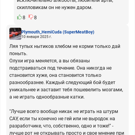
исключительно алкоботы, любители арты,
скилловикам он не нужен даром.
8
8
Plymouth_HemiCuda
(SuperMeatBoy)
10 января 2025 г.
Ляя тупых нытиков хлебом не корми только дай
поныть.
Олухи игра меняется, а вы обязаны
подстраиваться под течение. Она никогда не
становится хуже, она становится только
разнообразнее. Каждый следующий бой будет
уникальнее и заставит тебя пошевелить мозгами,
а не играть однообразные катки.
"Лучше всего вообще никак не играть на штурм
САУ, если ты конечно не гей или не выродок на
разработчике, что, собственно, одно и тоже!" -
лучше рот не открывать просто и свое мнение при