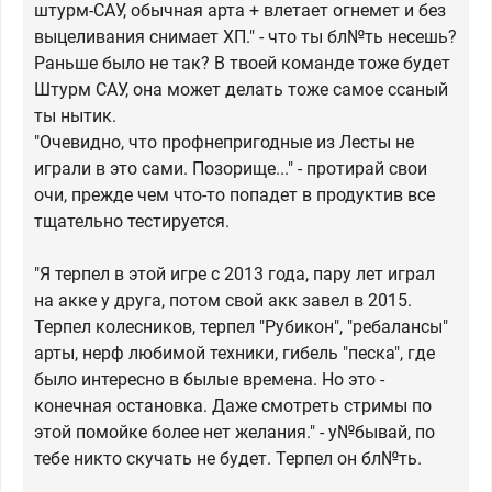
штурм-САУ, обычная арта + влетает огнемет и без
выцеливания снимает ХП." - что ты бл№ть несешь?
Раньше было не так? В твоей команде тоже будет
Штурм САУ, она может делать тоже самое ссаный
ты нытик.
"Очевидно, что профнепригодные из Лесты не
играли в это сами. Позорище..." - протирай свои
очи, прежде чем что-то попадет в продуктив все
тщательно тестируется.
"Я терпел в этой игре с 2013 года, пару лет играл
на акке у друга, потом свой акк завел в 2015.
Терпел колесников, терпел "Рубикон", "ребалансы"
арты, нерф любимой техники, гибель "песка", где
было интересно в былые времена. Но это -
конечная остановка. Даже смотреть стримы по
этой помойке более нет желания." - у№бывай, по
тебе никто скучать не будет. Терпел он бл№ть.