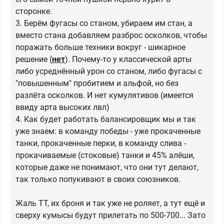
сторонке.
3. Берём фугасы со станом, убираем им стан, а
вместо стана добавляем разброс осколков, чтобы
поражать больше техники вокруг - шикарное
решение (
нет
). Почему-то у классической арты
либо усреднённый урон со станом, либо фугасы с
"повышенным" пробитием и альфой, но без
разлёта осколков. И нет кумулятивов (имеется
ввиду арта высоких лвл)
4. Как будет работать балансировщик мы и так
уже знаем: в команду победы - уже прокаченные
танки, прокаченные перки, в команду слива -
прокачиваемые (стоковые) танки и 45% алёши,
которые даже не понимают, что они тут делают,
так только попукивают в своих союзников.
Жаль ТТ, их броня и так уже не роляет, а тут ещё и
сверху кумысы будут прилетать по 500-700... Зато