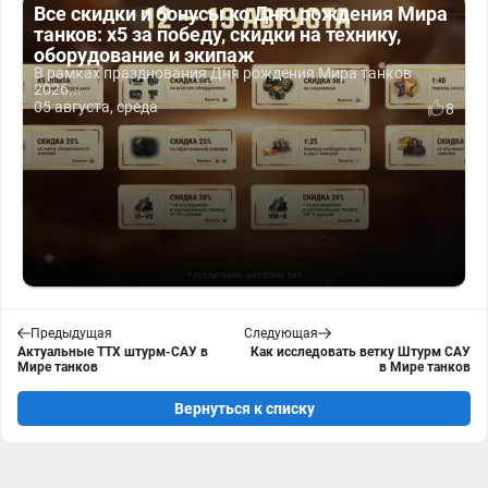
Все скидки и бонусы ко Дню рождения Мира
танков: x5 за победу, скидки на технику,
оборудование и экипаж
В рамках празднования Дня рождения Мира танков
2026...
05 августа, среда
8
Предыдущая
Следующая
Актуальные ТТХ штурм-САУ в
Как исследовать ветку Штурм САУ
Мире танков
в Мире танков
Вернуться к списку