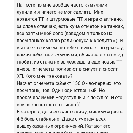
На тесте по мне вообще часто кумулями
лупили и я ничего не мог сделать. Мне
нравятся ТТ и штурмовые ПТ, я играю активно,
за слова отвечаю, есть куча отметок на танках,
все взяты мной соло (взводом я только на
прем-танках катаю ради бонуса к кредитам). И
в итоге что имеем: по тебе насыпает штурм-сау,
ломая тебе танк кумулями, обычная арта по кд
гнобит, из стана не вылезаешь, а еще новые ТТ
амеры огнеметы поливают в силуэт и сносит
ХП. Кого мне танковать?
Насчет огнемета объект 156 О - во-первых, это
прем-танк, чел! Один-единственный! Не
прокачиваемый! Недоступный к покупке! И его
все равно катают активно ))
Во-вторых, да, я его часто вижу, минимум раз в
4-5 боев стабильно. Даже с учетом всех
вышеуказанных ограничений. Катают его