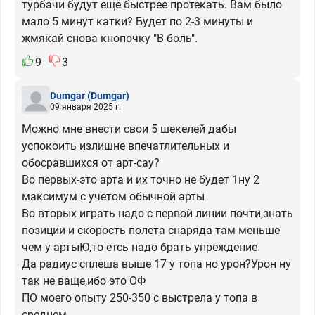
турбачи будут ещё быстрее протекать. Вам было
мало 5 минут катки? Будет по 2-3 минуты и
жмякай снова кнопочку "В боль".
9
3
Dumgar
(Dumgar)
09 января 2025 г.
Можно мне внести свои 5 шекелей дабы
успокоить излишне впечатлительных и
обосравшихся от арт-сау?
Во первых-это арта и их точно не будет 1ну 2
максимум с учетом обычной арты
Во вторых играть надо с первой линии почти,знать
позиции и скорость полета снаряда там меньше
чем у артыЮ,то етсь надо брать упреждение
Да радиус сплеша выше 17 у топа но урон?Урон ну
так не ваще,ибо это ОФ
ПО моего опыту 250-350 с выстрела у топа в
среднем