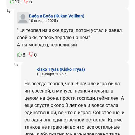
20
6
Биба и Боба
(Kukan Velikan)
10 января 2025 г.
"...я терпел на акке друга, потом устал и завел
свой акк, теперь терплю на нем"
А ты молодец, терпеливый
8
0
Kisko Tryas
(Kisko Tryas)
10 января 2025 г.
Не всегда терпел, чел. В начале игра была
интересной, а минусы незначительны в
целом на фоне, прости господи, геймплея. А
еще спустя около 3 лет она и вовсе стала
единственной, во что я играл. Собственно, и
сегодня она единственной остается. Кроме
танков не играю ни во что, все остальные
игры либо скатились в унылое говно типа