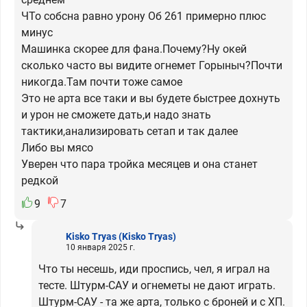
ЧТо собсна равно урону Об 261 примерно плюс
минус
Машинка скорее для фана.Почему?Ну окей
сколько часто вы видите огнемет Горыныч?Почти
никогда.Там почти тоже самое
Это не арта все таки и вы будете быстрее дохнуть
и урон не сможете дать,и надо знать
тактики,анализировать сетап и так далее
Либо вы мясо
Уверен что пара тройка месяцев и она станет
редкой
9
7
Kisko Tryas
(Kisko Tryas)
10 января 2025 г.
Что ты несешь, иди проспись, чел, я играл на
тесте. Штурм-САУ и огнеметы не дают играть.
Штурм-САУ - та же арта, только с броней и с ХП.