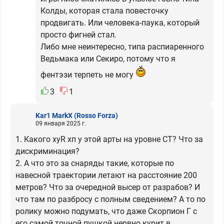
Колды, которая стала повесточку
продвигать. Или человека-паука, который
просто фигней стал.
Либо мне неинтересно, типа распиаренного
Ведьмака или Секиро, потому что я
фентэзи терпеть не могу
3
1
Kar1 MarkX
(Rosso Forza)
09 января 2025 г.
1. Какого хуR хп у этой арты на уровне СТ? Что за
дискриминация?
2. А что это за снаряды такие, которые по
навесной траектории летают на расстояние 200
метров? Что за очередной высер от разрабов? И
что там по разбросу с полным сведением? А то по
ролику можно подумать, что даже Скорпион Г с
его самой точной пушкой нервно курит в