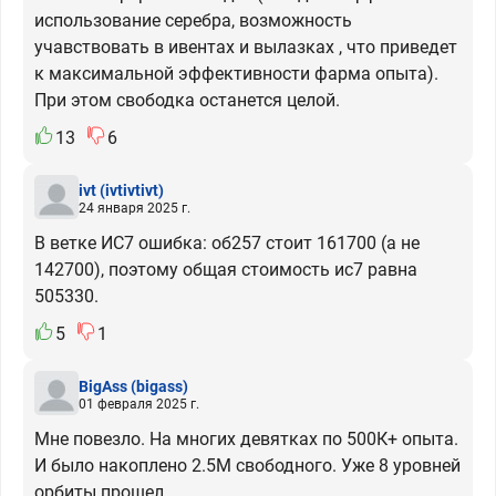
использование серебра, возможность
учавствовать в ивентах и вылазках , что приведет
к максимальной эффективности фарма опыта).
При этом свободка останется целой.
13
6
ivt
(ivtivtivt)
24 января 2025 г.
В ветке ИС7 ошибка: об257 стоит 161700 (а не
142700), поэтому общая стоимость ис7 равна
505330.
5
1
BigAss
(bigass)
01 февраля 2025 г.
Мне повезло. На многих девятках по 500К+ опыта.
И было накоплено 2.5М свободного. Уже 8 уровней
орбиты прошел.