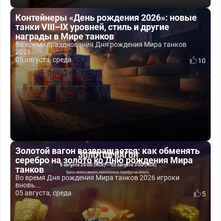
Контейнеры «День рождения 2026»: новые
танки VIII–IX уровней, стиль и другие
награды в Мире танков
Во время празднования Дня рождения Мира танков
2026...
05 августа, среда
10
Золотой вагон возвращается: как обменять
серебро на золото ко Дню рождения Мира
танков
Во время Дня рождения Мира танков 2026 игроки
вновь...
05 августа, среда
5