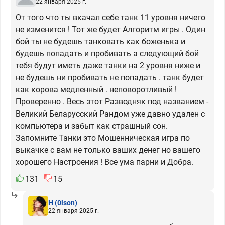
22 января 2025 г.
От того что ты вкачал себе танк 11 уровня ничего
не изменится ! Тот же будет Алгоритм игры . Один
бой ты не будешь танковать как боженька и
будешь попадать и пробивать а следующий бой
тебя будут иметь даже танки на 2 уровня ниже и
не будешь ни пробивать не попадать . танк будет
как корова медленный . неповоротливый !
Проверенно . Весь этот Разводняк под названием -
Великий Беларусский Рандом уже давно удален с
компьютера и забыт как страшный сон.
Запомните Танки это Мошенническая игра по
выкачке с вам не только ваших денег но вашего
хорошего Настроения ! Все ума парни и Добра.
131
15
H
(0lson)
22 января 2025 г.