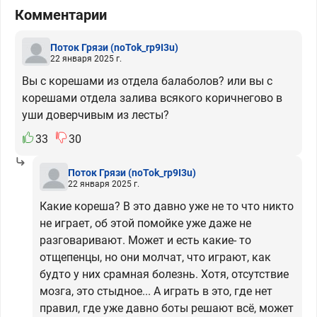
Комментарии
Поток Грязи
(noTok_rp9I3u)
22 января 2025 г.
Вы с корешами из отдела балаболов? или вы с
корешами отдела залива всякого коричнегово в
уши доверчивым из лесты?
33
30
Поток Грязи
(noTok_rp9I3u)
22 января 2025 г.
Какие кореша? В это давно уже не то что никто
не играет, об этой помойке уже даже не
разговаривают. Может и есть какие- то
отщепенцы, но они молчат, что играют, как
будто у них срамная болезнь. Хотя, отсутствие
мозга, это стыдное... А играть в это, где нет
правил, где уже давно боты решают всё, может