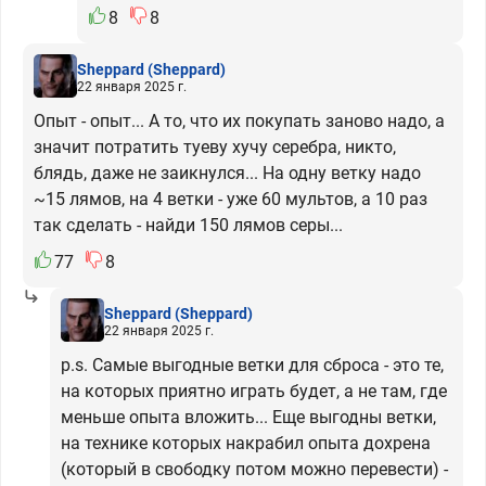
8
8
Sheppard
(Sheppard)
22 января 2025 г.
Опыт - опыт... А то, что их покупать заново надо, а
значит потратить туеву хучу серебра, никто,
блядь, даже не заикнулся... На одну ветку надо
~15 лямов, на 4 ветки - уже 60 мультов, а 10 раз
так сделать - найди 150 лямов серы...
77
8
Sheppard
(Sheppard)
22 января 2025 г.
p.s. Самые выгодные ветки для сброса - это те,
на которых приятно играть будет, а не там, где
меньше опыта вложить... Еще выгодны ветки,
на технике которых накрабил опыта дохрена
(который в свободку потом можно перевести) -