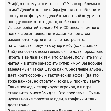
"Чиф", а потому что интересно? У вас проблемы с
этим? Делайте как китайцы (украдите), объявите
конкурс на форуме, сделайте мозговой штурм по
поводу сюжета - это долго, но бесплатно.
Из всех событий только ЛФ и СО внесли немного
новый сюжет: выполнить задание, при этом
изменяются карты и т.п. а не настрелять,
натанковать, получить супер имбу (как в ваших
ЛБЗ) испортить всем геймплей, не дать нормально
играть в вылазках тем, кто слабее , получить кучу
нытья и в итоге занерфить супер имбу. Вы вообще
вменяемые? Такая штука как "Обновление альфа",
дает краткосрочный тактический эффек (да это
тоже важно) , но стратегически Вы проигрываете.
Такие подходы сепарируют игроков, и в игре
становится много "быдла". Это проблема!!! Очень
нужны новые сюжетные идеи, а графики и таки
достаточно.
В соревнованиях: почему у Вас одни и те же?