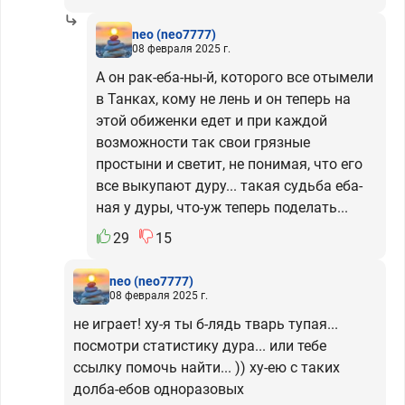
neo
(neo7777)
08 февраля 2025 г.
А он рак-еба-ны-й, которого все отымели
в Танках, кому не лень и он теперь на
этой обиженки едет и при каждой
возможности так свои грязные
простыни и светит, не понимая, что его
все выкупают дуру... такая судьба еба-
ная у дуры, что-уж теперь поделать...
29
15
neo
(neo7777)
08 февраля 2025 г.
не играет! ху-я ты б-лядь тварь тупая...
посмотри статистику дура... или тебе
ссылку помочь найти... )) ху-ею с таких
долба-ебов одноразовых