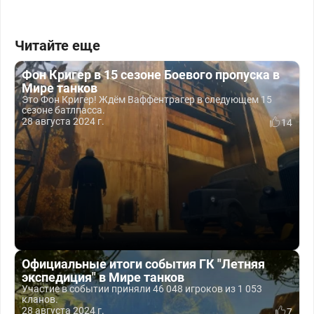
Читайте еще
Фон Кригер в 15 сезоне Боевого пропуска в
Мире танков
Это Фон Кригер! Ждём Ваффентрагер в следующем 15
сезоне батлпасса.
28 августа 2024 г.
14
Официальные итоги события ГК "Летняя
экспедиция" в Мире танков
Участие в событии приняли 46 048 игроков из 1 053
кланов.
28 августа 2024 г.
7