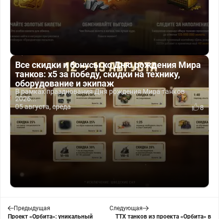
Все скидки и бонусы ко Дню рождения Мира
танков: x5 за победу, скидки на технику,
оборудование и экипаж
В рамках празднования Дня рождения Мира танков
2026...
05 августа, среда
8
Предыдущая
Следующая
Проект «Орбита»: уникальный
ТТХ танков из проекта «Орбита» в