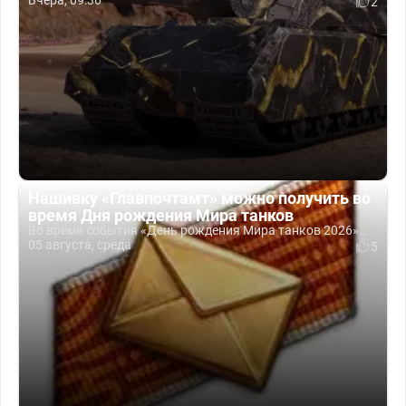
Вчера, 09:36
2
Нашивку «Главпочтамт» можно получить во
время Дня рождения Мира танков
Во время события «День рождения Мира танков 2026»...
05 августа, среда
5