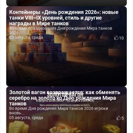
Контейнеры «День рождения 2026»: новые
танки VIII–IX уровней, стиль и другие
награды в Мире танков
Во время празднования Дня рождения Мира танков
2026...
05 августа, среда
10
Золотой вагон возвращается: как обменять
серебро на золото ко Дню рождения Мира
танков
Во время Дня рождения Мира танков 2026 игроки
вновь...
05 августа, среда
5