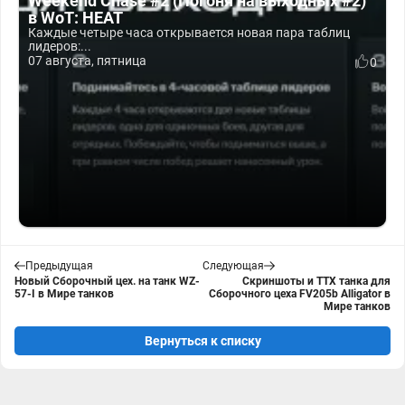
Weekend Chase #2 (Погоня на выходных #2)
в WoT: HEAT
Каждые четыре часа открывается новая пара таблиц
лидеров:...
07 августа, пятница
0
Предыдущая
Следующая
Новый Сборочный цех. на танк WZ-
Скриншоты и ТТХ танка для
57-I в Мире танков
Сборочного цеха FV205b Alligator в
Мире танков
Вернуться к списку