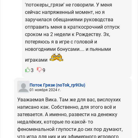
'потокеры_грязи' не говорили. У меня
сейчас напряженный момент, но я
заручилася обещаниями руководства
отправить меня в краткосрочний отпуск
сроком на 2 недели к Рождеству. Эх,
потеряюсь я в игре с головой и
новогодними бонусами.... и пьяными
играками
3
9
Поток Грязи
(noTok_rp9I3u)
01 ноября 2024 г.
Уважаемая Вика. Там же для вас, вислоухих
написано как. Собственно, для этого всё и
затевается. А именно, развести на денежку
недалёких, которые по какой- то
феноменальной глупости до сих пор думают,
что игра для них и их эфимерного игрового