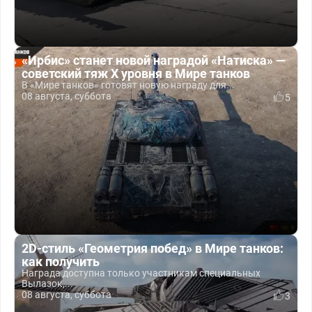
«Ирбис» станет новой наградой «Натиска» —
советский тяж X уровня в Мире танков
В «Мире танков» готовят новую награду для...
08 августа, суббота
5
2D-стиль «Геометрия побед» в Мире танков:
как получить
Награда доступна только участникам специальных
Вылазок,...
08 августа, суббота
3