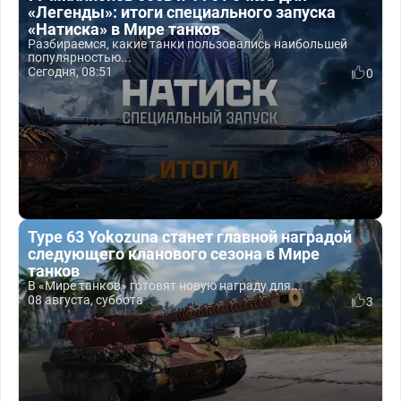
«Легенды»: итоги специального запуска
«Натиска» в Мире танков
Разбираемся, какие танки пользовались наибольшей
популярностью...
Сегодня, 08:51
0
Type 63 Yokozuna станет главной наградой
следующего кланового сезона в Мире
танков
В «Мире танков» готовят новую награду для...
08 августа, суббота
3