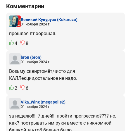
Комментарии
Великий Кукурузо
(Kukuruzo)
01 ноября 2024 г.
прошлая пт хорошая.
4
8
bron
(bron)
01 ноября 2024 г.
Возьму сквиртомёт,чисто для
КАЛЛекции,остальное не надо.
2
6
Vika_Winx
(megapolis2)
01 ноября 2024 г.
за неделю!!!! 7 дней!!! пройти прогрессию???? но,
как? поотрывать им руки вместе с никчомной
башкой, и чтоб больно было