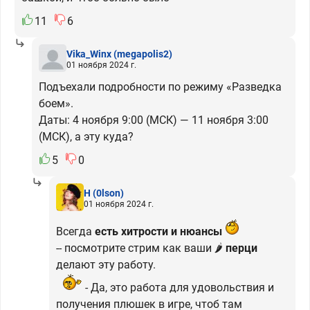
11
6
Vika_Winx
(megapolis2)
01 ноября 2024 г.
Подъехали подробности по режиму «Разведка
боем».
Даты: 4 ноября 9:00 (МСК) — 11 ноября 3:00
(МСК), а эту куда?
5
0
H
(0lson)
01 ноября 2024 г.
Всегда
есть хитрости и нюансы
-- посмотрите стрим как ваши 🌶️
перци
делают эту работу.
- Да, это работа для удовольствия и
получения плюшек в игре, чтоб там