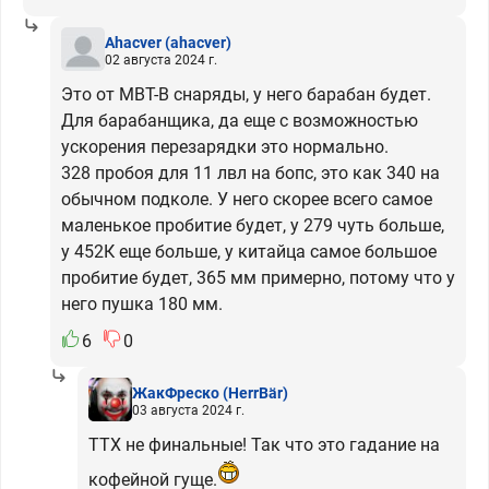
Ahacver
(ahacver)
02 августа 2024 г.
Это от MBT-B снаряды, у него барабан будет.
Для барабанщика, да еще с возможностью
ускорения перезарядки это нормально.
328 пробоя для 11 лвл на бопс, это как 340 на
обычном подколе. У него скорее всего самое
маленькое пробитие будет, у 279 чуть больше,
у 452К еще больше, у китайца самое большое
пробитие будет, 365 мм примерно, потому что у
него пушка 180 мм.
6
0
ЖакФреско
(HerrBär)
03 августа 2024 г.
ТТХ не финальные! Так что это гадание на
кофейной гуще.