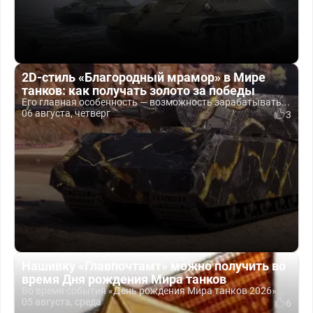
2D-стиль «Благородный мрамор» в Мире
танков: как получать золото за победы
Его главная особенность — возможность зарабатывать...
06 августа, четверг
3
Нашивку «Главпочтамт» можно получить во
время Дня рождения Мира танков
Во время события «День рождения Мира танков 2026»...
05 августа, среда
6