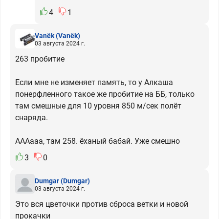
4
1
Vanёk
(Vanёk)
03 августа 2024 г.
263 пробитие
Если мне не изменяет память, то у Алкаша
понерфленного такое же пробитие на ББ, только
там смешные для 10 уровня 850 м/сек полёт
снаряда.
АААааа, там 258. ёханый бабай. Уже смешно
3
0
Dumgar
(Dumgar)
03 августа 2024 г.
Это вся цветочки против сброса ветки и новой
прокачки