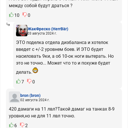
между собой будут драться ?
10
0
ЖакФреско
(HerrBär)
03 августа 2024 г.
ЭТО поделка отдела дизбаланса и хотелок
введет с +/-2 уровнем боев. И ЭТО будет
насиловать 9ки, а об 10-ок ноги вытерать. Но
это не точно... Может что то и похуже будет
делать.
7
0
bron
(bron)
02 августа 2024 г.
420 дамаги на 11 лвл?Такой дамаг на танках 8-9
уровня,но не для 11 лвл точно.
6
2