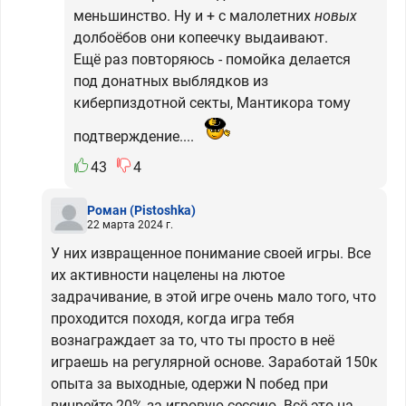
меньшинство. Ну и + с малолетних
новых
долбоёбов они копеечку выдаивают.
Ещё раз повторяюсь - помойка делается
под донатных выблядков из
киберпиздотной секты, Мантикора тому
подтверждение....
43
4
Роман
(Pistoshka)
22 марта 2024 г.
У них извращенное понимание своей игры. Все
их активности нацелены на лютое
задрачивание, в этой игре очень мало того, что
проходится походя, когда игра тебя
вознаграждает за то, что ты просто в неё
играешь на регулярной основе. Заработай 150к
опыта за выходные, одержи N побед при
винрейте 20% за игровую сессию. Всё это на