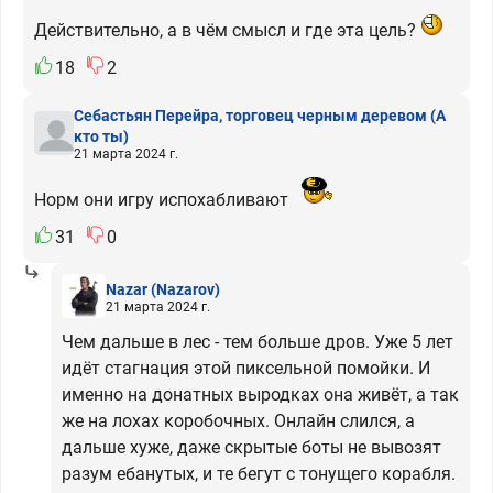
Действительно, а в чём смысл и где эта цель?
18
2
Себастьян Перейра, торговец черным деревом
(А
кто ты)
21 марта 2024 г.
Норм они игру испохабливают
31
0
Nazar
(Nazarov)
21 марта 2024 г.
Чем дальше в лес - тем больше дров. Уже 5 лет
идёт стагнация этой пиксельной помойки. И
именно на донатных выродках она живёт, а так
же на лохах коробочных. Онлайн слился, а
дальше хуже, даже скрытые боты не вывозят
разум ебанутых, и те бегут с тонущего корабля.