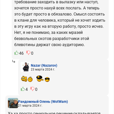
требование заходить в вылазку или наступ,
хочется просто нахуй всех послать. А теперь
это будет просто в обязалово. Смысл состоять
в клане для человека, который не хочет ходить
в эту игру как на вторую работу, просто исчез.
Нет, я не понимаю, за каких мразей
безвольных скотов разработчики этой
блевотины держат свою аудиторию.
46
0
Nazar
(Nazarov)
23 марта 2024 г.
4
0
Рандомный Олень
(WotWam)
21 марта 2024 г.
Ха ха просто гениальное решение,складывается