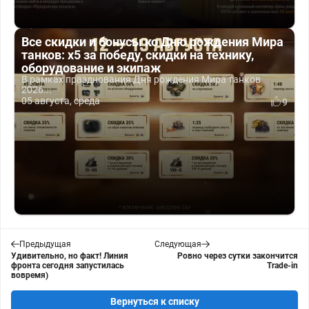
Все скидки и бонусы ко Дню рождения Мира
танков: x5 за победу, скидки на технику,
оборудование и экипаж
В рамках празднования Дня рождения Мира танков
2026...
05 августа, среда
9
Предыдущая
Следующая
Удивительно, но факт! Линия
Ровно через сутки закончится
фронта сегодня запустилась
Trade-in
вовремя)
Вернуться к списку