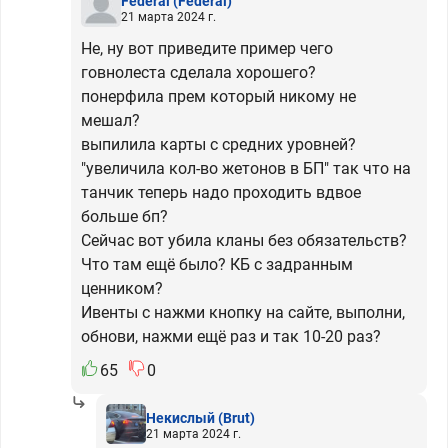
Federal
(Federal)
21 марта 2024 г.
Не, ну вот приведите пример чего
говнолеста сделала хорошего?
понерфила прем который никому не
мешал?
выпилила карты с средних уровней?
"увеличила кол-во жетонов в БП" так что на
танчик теперь надо проходить вдвое
больше бп?
Сейчас вот убила кланы без обязательств?
Что там ещё было? КБ с задранным
ценником?
Ивенты с нажми кнопку на сайте, выполни,
обнови, нажми ещё раз и так 10-20 раз?
65
0
Некислый
(Brut)
21 марта 2024 г.