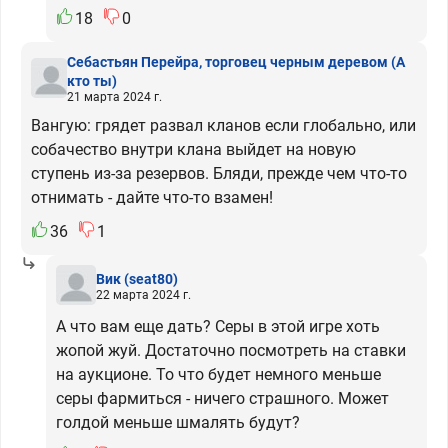
18
0
Себастьян Перейра, торговец черным деревом
(А
кто ты)
21 марта 2024 г.
Вангую: грядет развал кланов если глобально, или
собачество внутри клана выйдет на новую
ступень из-за резервов. Бляди, прежде чем что-то
отнимать - дайте что-то взамен!
36
1
Вик
(seat80)
22 марта 2024 г.
А что вам еще дать? Серы в этой игре хоть
жопой жуй. Достаточно посмотреть на ставки
на аукционе. То что будет немного меньше
серы фармиться - ничего страшного. Может
голдой меньше шмалять будут?