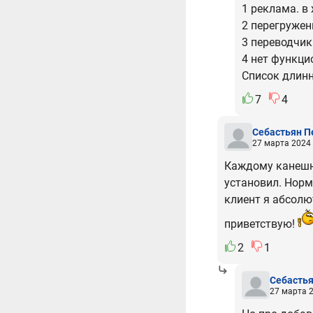
1 реклама. в 
2 перегружен
3 переводчик
4 нет функци
Список длин
7
4
Себастьян П
27 марта 2024 
Каждому канешн,
установил. Норм
клиент я абсолю
приветствую!
2
1
Себастья
27 марта 2