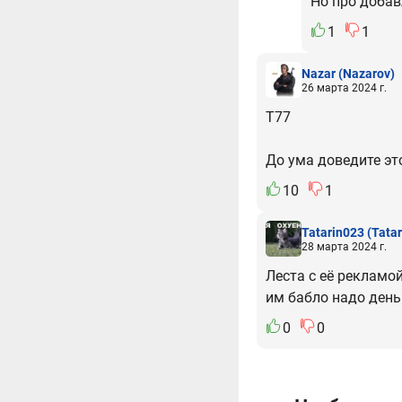
Но про добав
1
1
Nazar
(Nazarov)
26 марта 2024 г.
T77
До ума доведите эт
10
1
Tatarin023
(Tata
28 марта 2024 г.
Леста с её рекламой
им бабло надо день
0
0