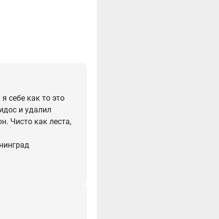
я себе как то это
идос и удалил
н. Чисто как леста,
енинград