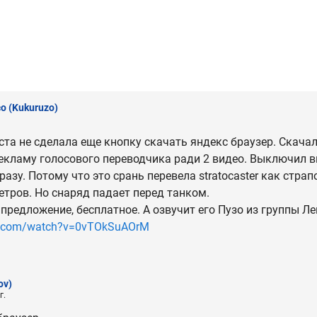
зо
(Kukuruzo)
та не сделала еще кнопку скачать яндекс браузер. Скачал 
рекламу голосового переводчика ради 2 видео. Выключил в
разу. Потому что это срань перевела stratocaster как страпо
етров. Но снаряд падает перед танком.
 предложение, бесплатное. А озвучит его Пузо из группы Л
e.com/watch?v=0vTOkSuAOrM
ov)
г.