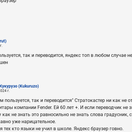
браузер
rut)
г.
ользуется, так и переводится, яндекс топ в любом случае н
кшен
Кукурузо
(Kukuruzo)
024 г.
ем пользуется, так и переводится" Стратокастер ни как не 
тары компании Fender. Ей 60 лет +. И если переводчик не з
у как не знать это равносильно не знать слова градусник, 
авно уже нарицательное.
я тех кто языки не учил в школе. Яндекс браузер говно.