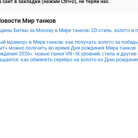
 сайт в закладки (нажми Ctrl+D), не теряй нас.
Новости Мир танков
щины Битвы за Москву в Мире танков: 2D-стиль, золото и 
ый мрамор» в Мире танков: как получать золото за побед
мт» можно получить во время Дня рождения Мира танков
дения 2026»: новые танки VIII–IX уровней, стиль и други
ащается: как обменять серебро на золото ко Дню рождени