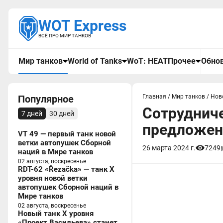
WOT Express
ВСЁ ПРО МИР ТАНКОВ
Мир танков
World of Tanks
WoT: HEAT
Прочее
Обнов
Популярное
Главная
/
Мир танков
/
Нов
Сотрудниче
7 дней
30 дней
предложен
VT 49 — первый танк новой
ветки автопушек Сборной
26 марта 2024 г.
7249
наций в Мире танков
02 августа, воскресенье
RDT-62 «Řezačka» — танк X
уровня новой ветки
автопушек Сборной наций в
Мире танков
02 августа, воскресенье
Новый танк X уровня
«Проект Васильева» станет