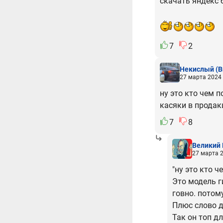
скачать яндекс 
7
2
Некислый
(B
27 марта 2024 
ну это кто чем п
касяки в прода
7
8
Великий 
27 марта 2
"ну это кто ч
Это модель ги
говно. потом
Плюс слово д
Так он топ дл