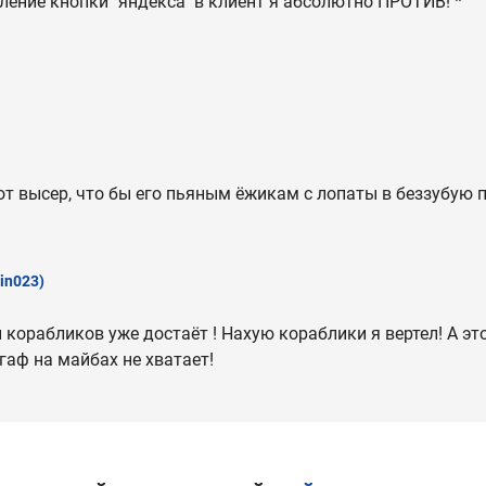
ление кнопки "яндекса" в клиент я абсолютно ПРОТИВ! *
от высер, что бы его пьяным ёжикам с лопаты в беззубую п
rin023)
 корабликов уже достаёт ! Нахую кораблики я вертел! А эт
гаф на майбах не хватает!