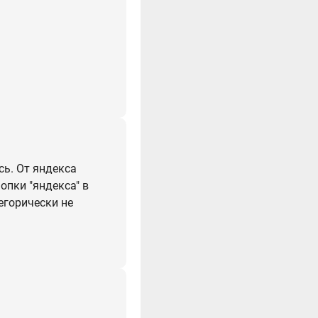
сь. От яндекса
опки "яндекса" в
егорически не