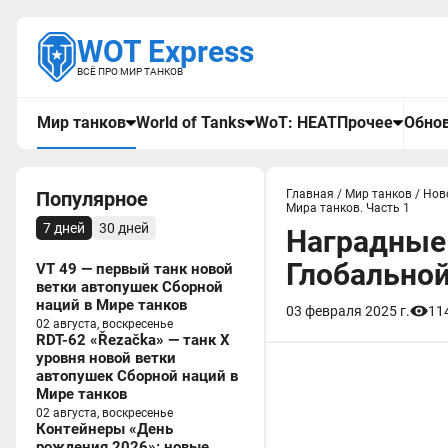
WOT Express
ВСЁ ПРО МИР ТАНКОВ
Мир танков
World of Tanks
WoT: HEAT
Прочее
Обнов
Популярное
Главная
/
Мир танков
/
Нов
Мира танков. Часть 1
7 дней
30 дней
Наградные
Глобальной
VT 49 — первый танк новой
ветки автопушек Сборной
наций в Мире танков
03 февраля 2025 г.
11
02 августа, воскресенье
RDT-62 «Řezačka» — танк X
уровня новой ветки
автопушек Сборной наций в
Мире танков
02 августа, воскресенье
Контейнеры «День
рождения 2026»: новые