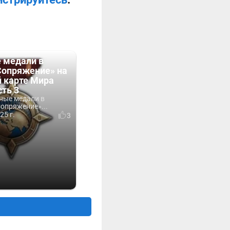
 медали в
Сопряжение» на
й карте Мира
сть 3
ные медали в
опряжение»...
25 г.
3