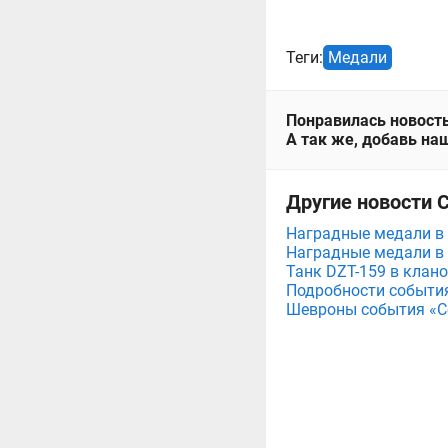
Теги:
Медали
Понравилась новость
А так же, добавь наш
Другие новости 
Наградные медали в 
Наградные медали в 
Танк DZT-159 в клан
Подробности события
Шевроны события «С