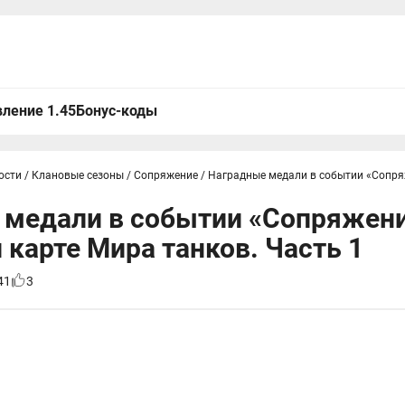
ление 1.45
Бонус-коды
ости
/
Клановые сезоны
/
Сопряжение
/
Наградные медали в событии «Сопря
 медали в событии «Сопряжени
 карте Мира танков. Часть 1
41
3