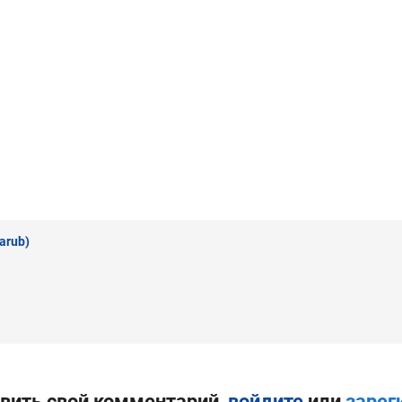
arub)
вить свой комментарий,
войдите
или
зарег