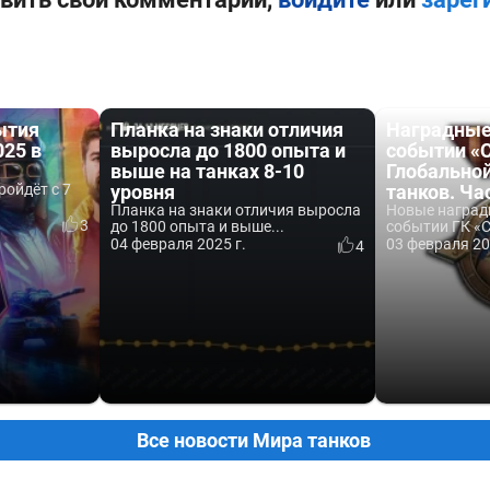
ытия
Планка на знаки отличия
Наградные
025 в
выросла до 1800 опыта и
событии «
выше на танках 8-10
Глобально
ройдёт с 7
уровня
танков. Ча
Планка на знаки отличия выросла
Новые наград
3
до 1800 опыта и выше...
событии ГК «С
04 февраля 2025 г.
03 февраля 20
4
Все новости Мира танков