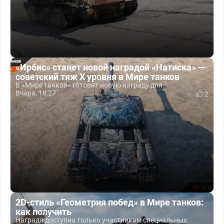
«Ирбис» станет новой наградой «Натиска» —
советский тяж X уровня в Мире танков
В «Мире танков» готовят новую награду для...
Вчера, 18:27
2
2D-стиль «Геометрия побед» в Мире танков:
как получить
Награда доступна только участникам специальных