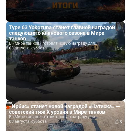
Type 63 Yokozuna станет главной наградой
следующего кланового сезона в Мире
танков
В «Мире танков» готовят новую награду для...
08 августа, суббота
3
«Ирбис» станет новой наградой «Натиска» —
советский тяж X уровня в Мире танков
В «Мире танков» готовят новую награду для...
08 августа, суббота
5