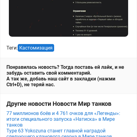
Теги:
Кастомизация
Понравилась новость? Тогда поставь ей лайк, и не
забудь оставить свой комментарий.
А так же, добавь наш сайт в закладки (нажми
Ctrl+D), не теряй нас.
Другие новости Новости Мир танков
77 миллионов боёв и 4 761 очков для «Легенды»:
итоги специального запуска «Натиска» в Мире
танков
Type 63 Yokozuna станет главной наградой
следующего кланового сезона в Мире танков