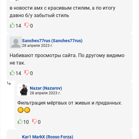
в новости амх с красивым стилем, а по итогу
давно б/у забытый стиль
14
0
Sanches77rus
(Sanches77rus)
28 апреля 2023 г.
Набивают просмотры сайта. По другому видимо
не так.
14
0
Nazar
(Nazarov)
28 апреля 2023 г.
Фильтрация мёртвых от живых и
преданных
.
10
0
Kar1 MarkX
(Rosso Forza)