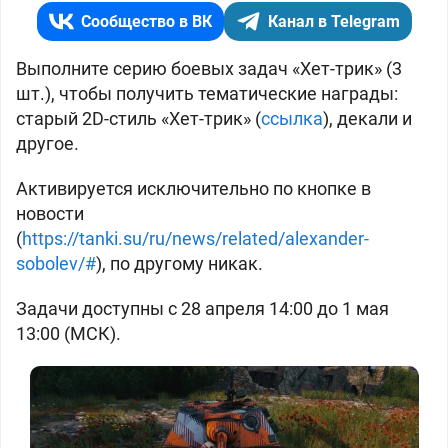
Сообщество в ВК
Канал в Telegram
Выполните серию боевых задач «Хет-трик» (3
шт.), чтобы получить тематические награды:
старый 2D-стиль «Хет-трик» (
ссылка
), декали и
другое.
Активируется исключительно по кнопке в
новости
(
https://tanki.su/ru/news/related/alexander-
sobolev/#
), по другому никак.
Задачи доступны с 28 апреля 14:00 до 1 мая
13:00 (МСК).