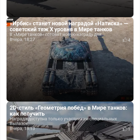
«Ирбис» станет новой наградой «Натиска» —
советский тяж X уровня в Мире танков
В «Мире танков» готовят новую награду для...
Вчера, 18:27
4
2D-стиль «Геометрия побед» в Мире танков:
как получить
Награда доступна только участникам специальных
Вылазок,...
Вчера, 18:13
1