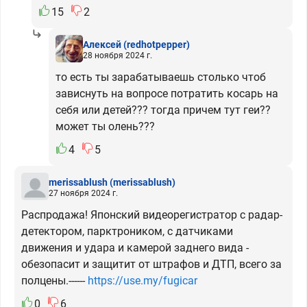
15
2
Алексей
(redhotpepper)
28 ноября 2024 г.
то есть ты зарабатываешь столько чтоб
зависнуть на вопросе потратить косарь на
себя или детей??? тогда причем тут геи??
может ты олень???
4
5
merissablush
(merissablush)
27 ноября 2024 г.
Распродажа! Японский видеорегистратор с радар-
детектором, парктроником, с датчиками
движения и удара и камерой заднего вида -
обезопасит и защитит от штрафов и ДТП, всего за
полцены.------
https://use.my/fugicar
0
6