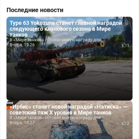
Последние новости
Type 63 Yokozuna станет главной наградой
следующего кланового сезона в Мире
танков
В «Мире танков» готовят новую награду для...
Вчера, 19:26
1
«Ирбис» станет новой наградой «Натиска» —
советский тяж X уровня в Мире танков
В «Мире танков» готовят новую награду для...
Вчера, 18:27
2