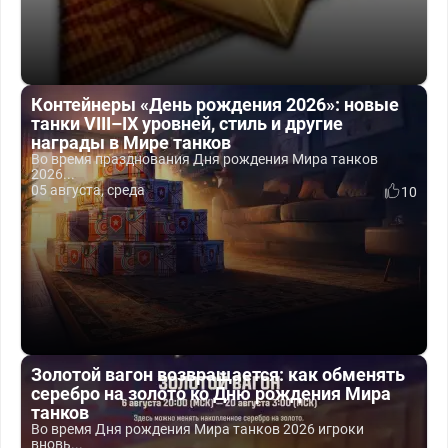
Контейнеры «День рождения 2026»: новые
танки VIII–IX уровней, стиль и другие
награды в Мире танков
Во время празднования Дня рождения Мира танков
2026...
05 августа, среда
10
Золотой вагон возвращается: как обменять
серебро на золото ко Дню рождения Мира
танков
Во время Дня рождения Мира танков 2026 игроки
вновь...