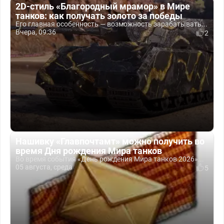
2D-стиль «Благородный мрамор» в Мире
танков: как получать золото за победы
Его главная особенность — возможность зарабатывать...
Вчера, 09:36
2
Нашивку «Главпочтамт» можно получить во
время Дня рождения Мира танков
Во время события «День рождения Мира танков 2026»...
05 августа, среда
5