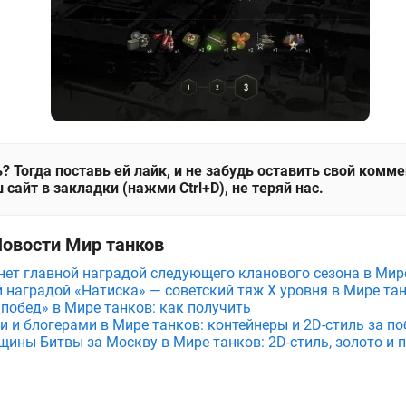
? Тогда поставь ей лайк, и не забудь оставить свой комм
 сайт в закладки (нажми Ctrl+D), не теряй нас.
Новости Мир танков
анет главной наградой следующего кланового сезона в Мир
й наградой «Натиска» — советский тяж X уровня в Мире та
 побед» в Мире танков: как получить
и и блогерами в Мире танков: контейнеры и 2D-стиль за по
щины Битвы за Москву в Мире танков: 2D-стиль, золото и 