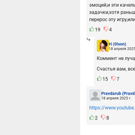
эмоций,и эти качел
задачки,хотя раньше
перерос эту игру,ил
19
4
H
(0lson)
18 апреля 2025
Коммент не лучш
Счастья вам, вс
15
7
Pravdarub
(Pravd
18 апреля 2025 г.
https://www.youtu
2
8