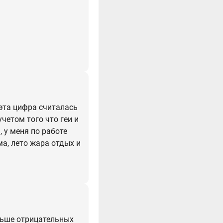
 эта цифра считалась
четом того что геи и
, у меня по работе
ма, лето жара отдых и
ольше отрицательных