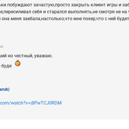
ьки побуждают зачастую,просто закрыть клиент игры и за
,пересиливал себя и старался выполнять,не смотря не на ч
и она меня заебала,настолько,что мне похер,что с ней буде
 г.
ий но честный, уважаю.
е буде
arub)
be.com/watch?v=dIPwTCJ0RDM