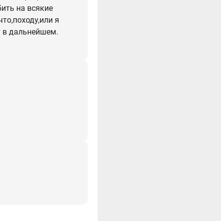
бить на всякие
то,походу,или я
т в дальнейшем.