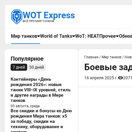
WOT Express
ВСЁ ПРО МИР ТАНКОВ
Мир танков
World of Tanks
WoT: HEAT
Прочее
Обнов
Популярное
Главная
/
Мир танков
/
Нов
Боевые зад
7 дней
30 дней
16 апреля 2025 г.
207
Контейнеры «День
рождения 2026»: новые
танки VIII–IX уровней, стиль
и другие награды в Мире
танков
05 августа, среда
Все скидки и бонусы ко Дню
рождения Мира танков: x5
за победу, скидки на
технику, оборудование и