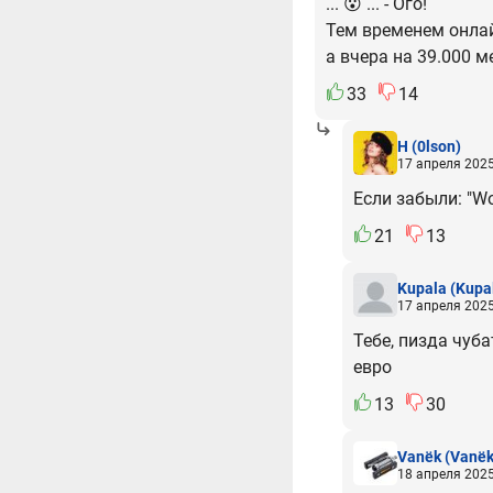
... 😮 ... - Ого!
Тем временем онла
а вчера на 39.000 м
33
14
H
(0lson)
17 апреля 2025
Если забыли: "W
21
13
Kupala
(Kupa
17 апреля 2025
Тебе, пизда чуба
евро
13
30
Vanёk
(Vanёk
18 апреля 2025