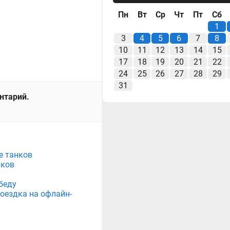
Пн
Вт
Ср
Чт
Пт
Сб
1
3
4
5
6
7
8
10
11
12
13
14
15
17
18
19
20
21
22
24
25
26
27
28
29
31
ентарий.
е танков
нков
беду
поездка на офлайн-