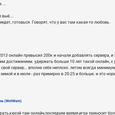
 ...
 выё....
едет, готовься. Говорят, что у вас там какая-то любовь.
2013 онлайн превысил 200к и начали добавлять сервера, и
им достижением. удержать больше 10 лет такой онлайн, с у
свой сервер... вполне себе неплохо. летом всегда минимум
зимой и в июле - раз примерно в 20-25 и больше. и это нор
нь
(WotWam)
срать,какой там онлайн,последнее время,игра приносит б