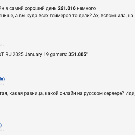
йн в самий хороший день
261.016
немного
еньше, а вы куда всех геймеров то дели? Ах, вспомнила, на .
 г.
oT RU 2025 January 19 gamers:
351.885
"
la)
 г.
тая, какая разница, какой онлайн на русском сервере? Иди
)
 г.