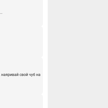
..
, наяривай свой чуб на