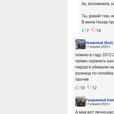
Ах, вспомнила, на
Ты, давай там, не
В июне Назар при
7
14
Некислый
(Brut)
17 апреля 2025 г.
помню в году 2012-
прямо охренеть как
пидорги убежали на 
разница по онлайну 
прочее
10
12
Рандомный Оле
17 апреля 2025 г.
А мне вот лично,на