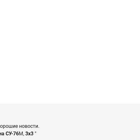
 хорошие новости.
на СУ-76
М,
3х3
"