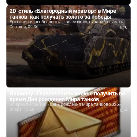
2D-стиль «Благородный мрамор» в Мире
танков: как получать золото за победы
Его главная особенность — возможность зарабатывать...
Сегодня, 09:36
0
Нашивку «Главпочтамт» можно получить во
время Дня рождения Мира танков
Во время события «День рождения Мира танков 2026»...
Вчера, 13:29
4