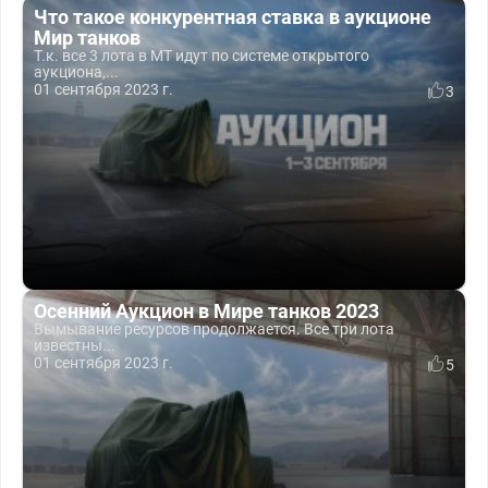
Что такое конкурентная ставка в аукционе
Мир танков
Т.к. все 3 лота в МТ идут по системе открытого
аукциона,...
01 сентября 2023 г.
3
Осенний Аукцион в Мире танков 2023
Вымывание ресурсов продолжается. Все три лота
известны...
01 сентября 2023 г.
5