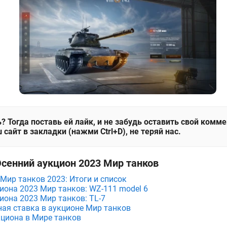
? Тогда поставь ей лайк, и не забудь оставить свой комм
 сайт в закладки (нажми Ctrl+D), не теряй нас.
Осенний аукцион 2023 Мир танков
 Мир танков 2023: Итоги и список
циона 2023 Мир танков: WZ-111 model 6
иона 2023 Мир танков: TL-7
ная ставка в аукционе Мир танков
кциона в Мире танков