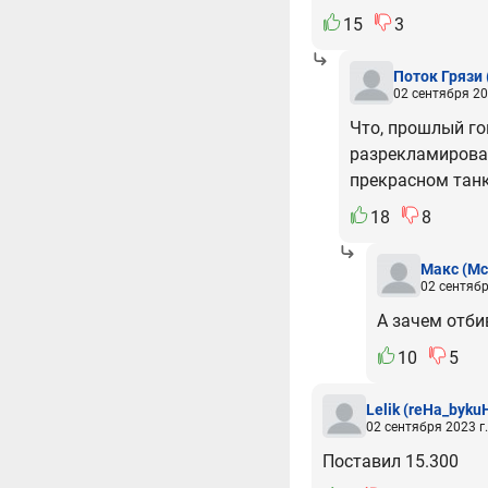
15
3
Поток Грязи
02 сентября 20
Что, прошлый го
разрекламироват
прекрасном танк
18
8
Макс
(Mc
02 сентябр
А зачем отби
10
5
Lelik
(reHa_byku
02 сентября 2023 г.
Поставил 15.300