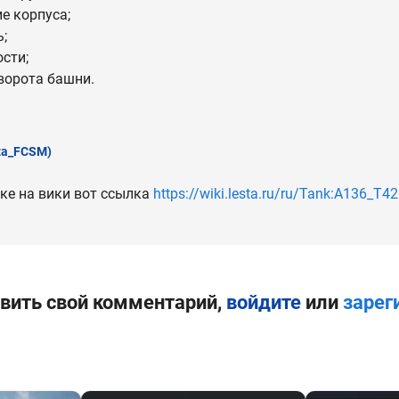
е корпуса;
;
сти;
ворота башни.
za_FCSM)
нке на вики вот ссылка
https://wiki.lesta.ru/ru/Tank:A136_T42
вить свой комментарий,
войдите
или
зарег