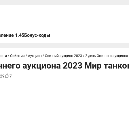
ление 1.45
Бонус-коды
ости
/
События
/
Аукцион
/
Осенний аукцион 2023
/
2 день Осеннего аукциона
ннего аукциона 2023 Мир танко
29
7