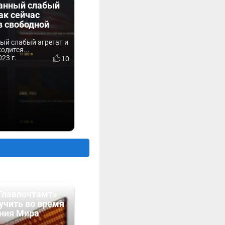
данный слабый
так сейчас
в свободной
ный слабый агрегат и
одится...
23 г.
10
Главпочтамт»
учить во время
ния Мира