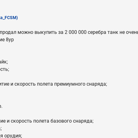
za_FCSM)
о продал можно выкупить за 2 000 000 серебра танк не оче
ие 8ур
йк;
сть;
тие и скорость полета премиумного снаряда;
.
ие и скорость полета базового снаряда;
;
я орудия;