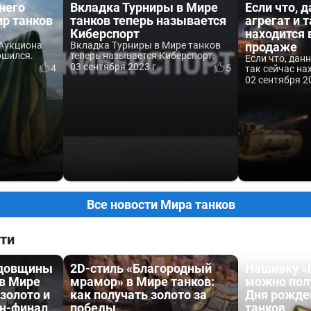
него
Вкладка Турниры в Мире
Если что, 
р танков
танков теперь называется
агрегат и 
Киберспорт
находится 
 Аукциона
Вкладка Турниры в Мире танков
продаже
ршился.
теперь называется Киберспорт.
Если что, дан
03 сентября 2023 г.
4
5
так сейчас нах
02 сентября 20
Все новости Мира танков
ти
одовщины
2D-стиль «Благородный
Нашивку «
 в Мире
мрамор» в Мире танков:
можно пол
 золото и
как получать золото за
Дня рожде
йн-финал
победы
танков