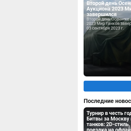
Второй день Осен
Аукциона 2023 Ми
завершился
Второй день Осеннего
2023 Мир танков заве
03 сентября 2023 г.
Последние новос
Турнир в честь г
Битвы за Москву
танков: 2D-стиль,
поездка на офла