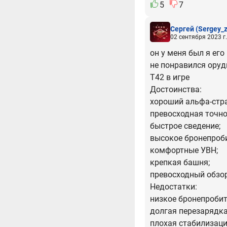
5
7
Сергей
(Sergey_
02 сентября 2023 г.
он у меня был я ег
не понравился оруд
T42 в игре
Достоинства:
хороший альфа-стра
превосходная точно
быстрое сведение;
высокое бронепроби
комфортные УВН;
крепкая башня;
превосходный обзор
Недостатки:
низкое бронепробит
долгая перезарядка
плохая стабилизаци