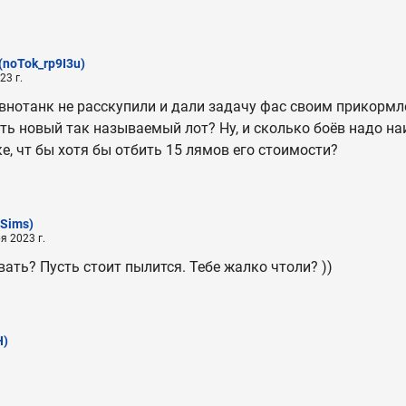
(noTok_rp9I3u)
23 г.
внотанк не расскупили и дали задачу фас своим прикорм
ь новый так называемый лот? Ну, и сколько боёв надо на
е, чт бы хотя бы отбить 15 лямов его стоимости?
Sims)
я 2023 г.
вать? Пусть стоит пылится. Тебе жалко чтоли? ))
H)