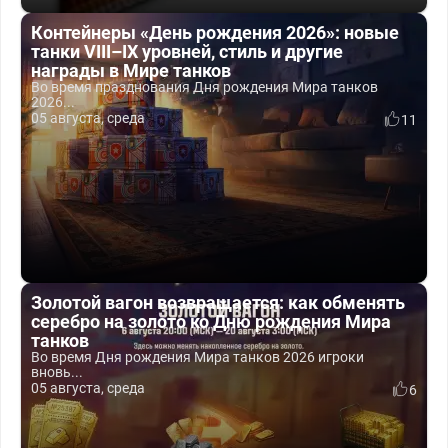
Контейнеры «День рождения 2026»: новые
танки VIII–IX уровней, стиль и другие
награды в Мире танков
Во время празднования Дня рождения Мира танков
2026...
05 августа, среда
11
Золотой вагон возвращается: как обменять
серебро на золото ко Дню рождения Мира
танков
Во время Дня рождения Мира танков 2026 игроки
вновь...
05 августа, среда
6