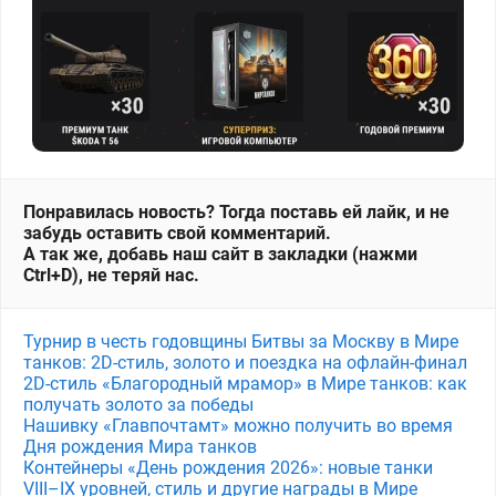
Понравилась новость? Тогда поставь ей лайк, и не
забудь оставить свой комментарий.
А так же, добавь наш сайт в закладки (нажми
Ctrl+D), не теряй нас.
Турнир в честь годовщины Битвы за Москву в Мире
танков: 2D-стиль, золото и поездка на офлайн-финал
2D-стиль «Благородный мрамор» в Мире танков: как
получать золото за победы
Нашивку «Главпочтамт» можно получить во время
Дня рождения Мира танков
Контейнеры «День рождения 2026»: новые танки
VIII–IX уровней, стиль и другие награды в Мире