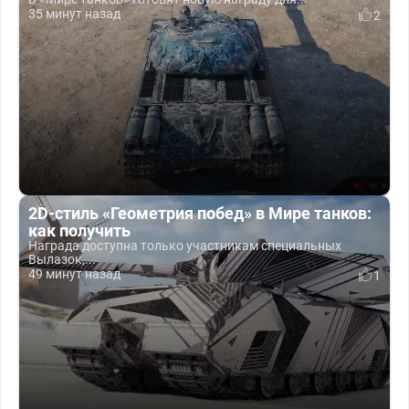
35 минут назад
2
2D-стиль «Геометрия побед» в Мире танков:
как получить
Награда доступна только участникам специальных
Вылазок,...
49 минут назад
1