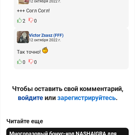
12 октября 2022 г.
+++ Согл Согл!
2
0
Victor Zsasz
(FFF)
12 октября 2022 г.
Так точно!
0
0
Чтобы оставить свой комментарий,
войдите
или
зарегистрируйтесь
.
Читайте еще
Многоразовый бонус-код NASHAIGRA для