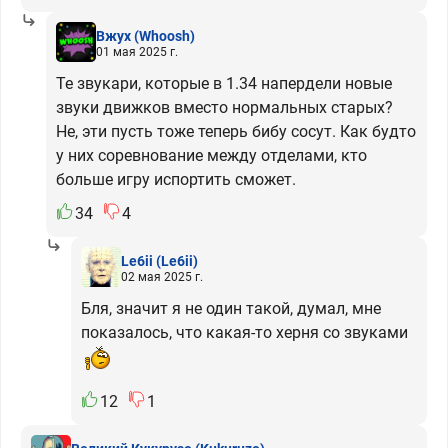
Вжух
(Whoosh)
01 мая 2025 г.
Те звукари, которые в 1.34 напердели новые
звуки движков вместо нормальных старых?
Не, эти пусть тоже теперь бибу сосут. Как будто
у них соревнование между отделами, кто
больше игру испортить сможет.
34
4
Le6ii
(Le6ii)
02 мая 2025 г.
Бля, значит я не один такой, думал, мне
показалось, что какая-то херня со звуками
12
1