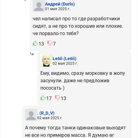
Андрей
(Durlo)
01 мая 2025 г.
чел написал про то где разработчики
сидят, а не про то хорошие или плохие.
че порвало-то тебя?
13
7
Le6ii
(Le6ii)
02 мая 2025 г.
Ему, видимо, сразу морковку в жопу
засунули. даже не предложив
пососать )
17
13
.
(R_D_V)
02 мая 2025 г.
А почему тогда танки одинаковые выходят
не все но примеров масса. Я думаю вг