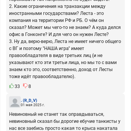
2. Какие ограничения на транзакции между
иностранными государствами? Леста - это
компания на территории РФ и РБ. О чём он
сказал? Может мы чего-то не знаем? А куда делся
офис в Гонконге? И для чего он нужен Лесте?
3. Ну да, верю-верю, Леста не имеет ничего общего
с ВГ и поэтому "НАША игра" имеет
правообладателя в виде третьих лиц (и не
указывают кто эти третьи лица, но мы то с вами
знаем кто это, соответственно, доход от Лесты
тоже идёт правообладателю).
33
8
.
(R_D_V)
01 мая 2025 г.
Невиновный не станет так оправдываться,
невиновный сказал бы дорогие ебучие танкисты у
нас все заебись просто какая то крыса накатала