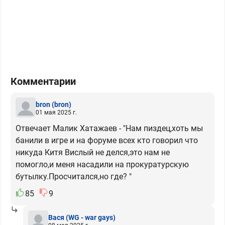
Комментарии
bron
(bron)
01 мая 2025 г.
Отвечает Малик Хатажаев - "Нам пиздец,хоть мы
банили в игре и на форуме всех кто говорил что
никуда Китя Вислый не делся,это нам не
помогло,и меня насадили на прокуратурскую
бутылку.Просчитался,но где? "
85
9
Вася
(WG - war gays)