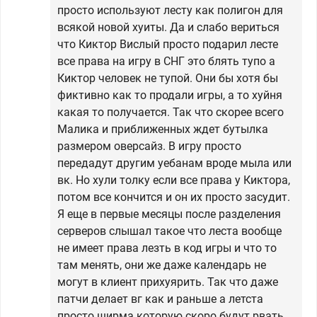
просто используют лесту как полигон для
всякой новой хуиты. Да и слабо вериться
что Киктор Вислый просто подарил лесте
все права на игру в СНГ это блять тупо а
Киктор человек не тупой. Они бы хотя бы
фиктивно как то продали игры, а то хуйня
какая то получается. Так что скорее всего
Малика и приближенных ждет бутылка
размером оверсайз. В игру просто
передадут другим уебанам вроде мыла или
вк. Но хули толку если все права у Киктора,
потом все кончится и он их просто засудит.
Я еще в первые месяцы после разделения
серверов слышал такое что леста вообще
не имеет права лезть в код игры и что то
там менять, они же даже календарь не
могут в клиент прихуярить. Так что даже
патчи делает вг как и раньше а летста
просто ширма которую скоро будут рвать