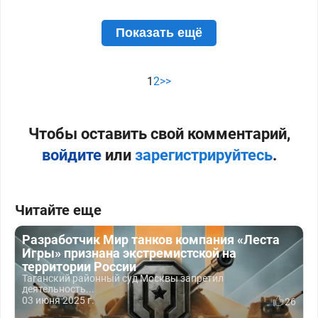
Показать ещё
1
2
>>
Чтобы оставить свой комментарий,
войдите
или
зарегистрируйтесь
.
Читайте еще
Разработчик Мир танков компания «Леста
Игры» признана экстремистской на
территории России
Таганский районный суд Москвы запретил
деятельность...
03 июня 2025 г.
26