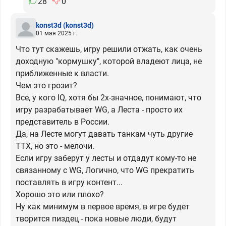
28
0
konst3d
(konst3d)
01 мая 2025 г.
Что тут скажешь, игру решили отжать, как очень
доходную "кормушку", которой владеют лица, не
приближенные к власти.
Чем это грозит?
Все, у кого IQ, хотя бы 2х-значное, понимают, что
игру разрабатывает WG, а Леста - просто их
представитель в России.
Да, на Лесте могут давать танкам чуть другие
ТТХ, но это - мелочи.
Если игру заберут у лесты и отдадут кому-то не
связанному с WG, Логично, что WG прекратить
поставлять в игру контент...
Хорошо это или плохо?
Ну как минимум в первое время, в игре будет
творится пиздец - пока новые люди, будут