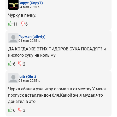
Спрут
(CnpyT)
04 мая 2025 г.
Чурку в печку.
11
6
Герман
(uthvfy)
04 мая 2025 г.
ДА КОГДА ЖЕ ЭТИХ ПИДОРОВ СУКА ПОСАДЯТ? и
кислого суку нв колыму
6
2
Iuitr
(Ghrt)
04 мая 2025 г.
Чурка ебаная уже игру сломал в отместку.У меня
пропуск встал,гандон бля.Какой же я мудак,что
донатил в это.
6
3