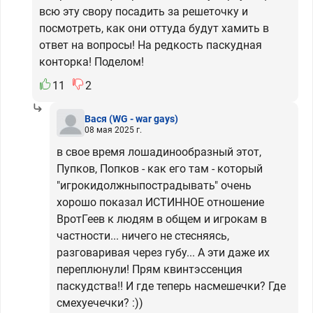
всю эту свору посадить за решеточку и
посмотреть, как они оттуда будут хамить в
ответ на вопросы! На редкость паскудная
конторка! Поделом!
11
2
Вася
(WG - war gays)
08 мая 2025 г.
в свое время лошадинообразный этот,
Пупков, Попков - как его там - который
"игрокидолжныпострадывать" очень
хорошо показал ИСТИННОЕ отношение
ВротГеев к людям в общем и игрокам в
частности... ничего не стесняясь,
разговаривая через губу... А эти даже их
переплюнули! Прям квинтэссенция
паскудства!! И где теперь насмешечки? Где
смехуечечки? :))