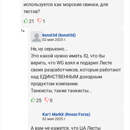
используется как морские свинки, для
тестов?
21
1
konst3d
(konst3d)
02 мая 2025 г.
Не, ну серьезно...
Это какой нужно иметь IQ, что бы
верить, что WG взял и подарил Лесте
своих разработчиков, которые работают
над ЕДИНСТВЕННЫМ доходным
продуктом компании.
Танкисты, такие танкисты...
25
0
Kar1 MarkX
(Rosso Forza)
02 мая 2025 г.
А вам не кажется, что ЦА Лесты