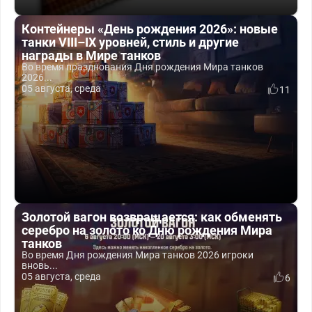
Контейнеры «День рождения 2026»: новые
танки VIII–IX уровней, стиль и другие
награды в Мире танков
Во время празднования Дня рождения Мира танков
2026...
05 августа, среда
11
Золотой вагон возвращается: как обменять
серебро на золото ко Дню рождения Мира
танков
Во время Дня рождения Мира танков 2026 игроки
вновь...
05 августа, среда
6