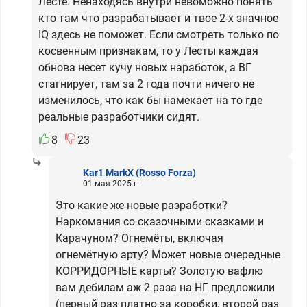
Лесте. Ненаходясь внутри невоможно понять
кто там что разрабатывает и твое 2-х значное
IQ здесь не поможет. Если смотреть только по
косвенным признакам, то у Лесты каждая
обнова несет кучу новых наработок, а ВГ
стагнирует, там за 2 года почти ничего не
изменилось, что как бы намекает на то где
реальные разработчики сидят.
8
23
Kar1 MarkX
(Rosso Forza)
01 мая 2025 г.
Это какие же новые разработки?
Наркомания со сказочными сказками и
Карачуном? Огнемёты, включая
огнемётную арту? Может новые очередные
КОРРИДОРНЫЕ карты? Золотую вафлю
вам дебилам аж 2 раза на НГ предложили
(первый раз платно за коробки, второй раз