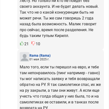
Лесту. Но только ни кто не пойдет без
своего аккаунта. И не будет делать новый.
Так что не о какой конкуренции быть не
может речи. Ты же сам говоришь 2 года
назад была возможность. Малик говорит
про сейчас, время после разделения. Не
будь таким тупым Кирилл.
21
10
Rama
(Rama)
01 мая 2025 г.
Мало того, если ты перешол на евро, и тебе
там непонравилось (пинг например - гавно)
ты мог написать заявку и тебя возвращали
обратно на РУ. Я так самолетики спас, их же
на ру закрыли, а там они живут. А если еще
учесть что голда общая у них была, то и на
самолетиках ее оставили, и в танках после
возврата на РУ.