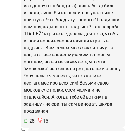
из однорукого бандита), лишь бы дебилы
играли, лишь бы их онлайн не упал ниже
плинтуса. Что блядь тут нового? Голдишки
вам подкидывают в надрыск? Так разрабы
"НАШЕЙ" игры всё сделали для того, чтобы
игроки волей-неволей начали играть в
надрыск. Вам ослам морковкой тычут в
нос, а от неё воняет мужским половым
органом, но вы не замечаете, что эта
"морковка" не только в рот, но ещё и в вашу
*опу целится залезть, зато хвалите
лестагамес изо всех сил! Возьми свою
морковку с полки, соси молча и не
отвлекайся. А когда тебе её воткнут в
задницу - не ори, ты сам виноват, шкура
продажная!
28
15