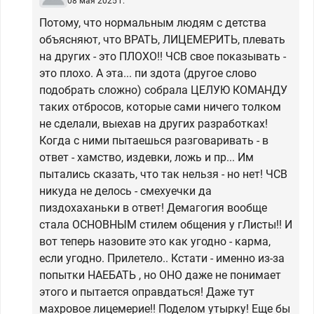
08 мая 2025 г.
Потому, что нормальным людям с детства
объясняют, что ВРАТЬ, ЛИЦЕМЕРИТЬ, плевать
на других - это ПЛОХО!! ЧСВ свое показывать -
это плохо. А эта... пи здота (другое слово
подобрать сложно) собрала ЦЕЛУЮ КОМАНДУ
таких отбросов, которые сами ничего толком
не сделали, выехав на других разработках!
Когда с ними пытаешься разговаривать - в
ответ - хамство, издевки, ложь и пр... Им
пытались сказать, что так нельзя - но нет! ЧСВ
никуда не делось - смехуечки да
пиздохаханьки в ответ! Демагогия вообще
стала ОСНОВНЫМ стилем общения у гЛисты!! И
вот теперь назовите это как угодно - карма,
если угодно. Прилетело.. Кстати - именно из-за
попытки НАЕБАТЬ , но ОНО даже не понимает
этого и пытается оправдаться! Даже тут
махровое лицемерие!! Поделом утырку! Еще бы