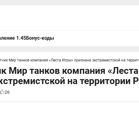
ление 1.45
Бонус-коды
тчик Мир танков компания «Леста Игры» признана экстремистской на терри
к Мир танков компания «Леста
кстремистской на территории 
26