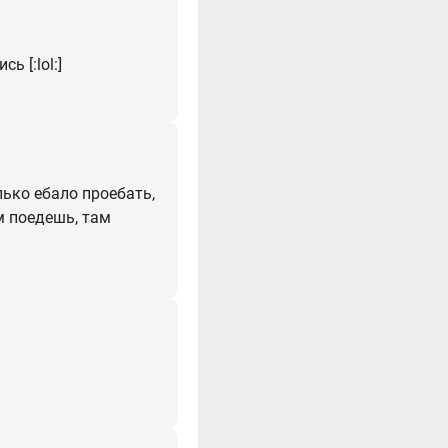
ь [:lol:]
лько ебало проебать,
ам поедешь, там