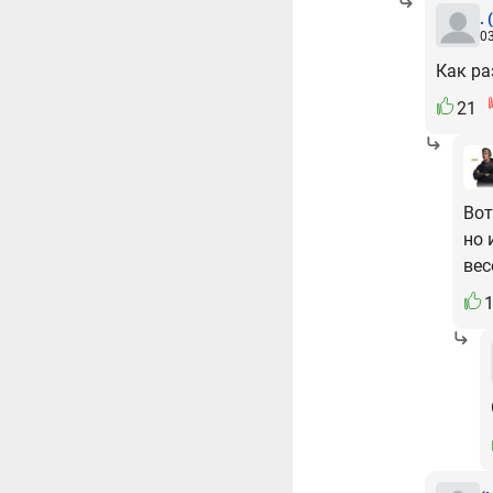
.
03
Как ра
21
Вот
но 
вес