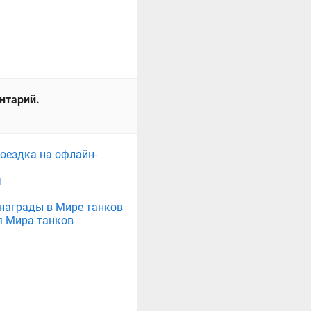
ентарий.
поездка на офлайн-
ы
е награды в Мире танков
я Мира танков