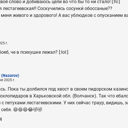
воё слово и добиваюсь цели во что бы то ни стало! [:hi:]
 лестагеевская!! Соскучились сосунки́ обоссаные??
меня живого и здорового! А вас ублюдков с опусканием в
25 г.
еб, че в психушке лежал? [:lol:]
r
(Nazarov)
я 2025 г.
сь. Пока ты долбился под хвост в своем пидорском казин
охлопидаров в Харьковской обл. (Волчанск). Так что ебало
 с петухами лестагеевскими. У них сейчас траур, видишь, 
д себя. 😆😆😆😂🤣🤣
4