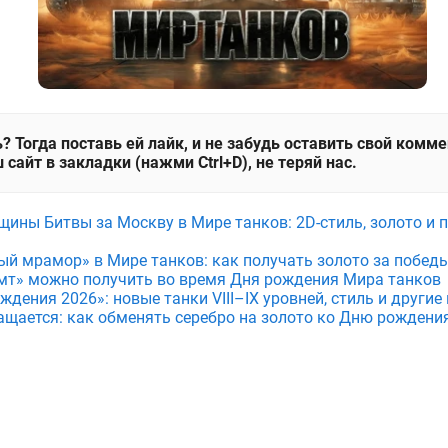
? Тогда поставь ей лайк, и не забудь оставить свой комм
 сайт в закладки (нажми Ctrl+D), не теряй нас.
щины Битвы за Москву в Мире танков: 2D-стиль, золото и 
ый мрамор» в Мире танков: как получать золото за побед
мт» можно получить во время Дня рождения Мира танков
дения 2026»: новые танки VIII–IX уровней, стиль и други
ащается: как обменять серебро на золото ко Дню рождени