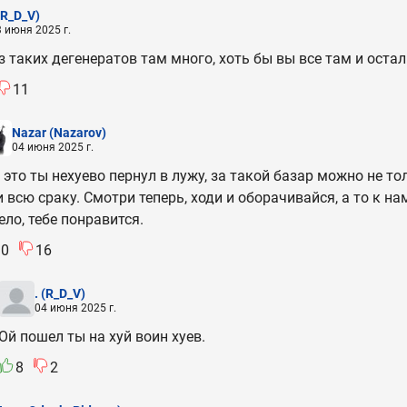
(R_D_V)
 июня 2025 г.
з таких дегенератов там много, хоть бы вы все там и осталис
11
Nazar
(Nazarov)
04 июня 2025 г.
 это ты нехуево пернул в лужу, за такой базар можно не то
и всю сраку. Смотри теперь, ходи и оборачивайся, а то к н
ело, тебе понравится.
10
16
.
(R_D_V)
04 июня 2025 г.
Ой пошел ты на хуй воин хуев.
8
2