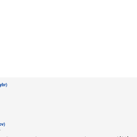
ybr)
ov)
.