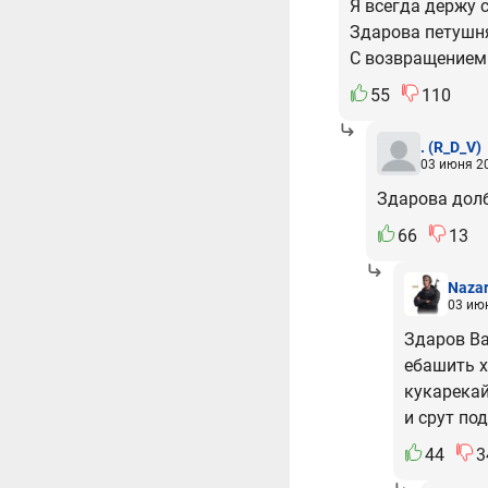
Я всегда держу с
Здарова петушня
С возвращением 
55
110
.
(R_D_V)
03 июня 20
Здарова долбо
66
13
Naza
03 июн
Здаров Ва
ебашить х
кукарекай
и срут по
44
3