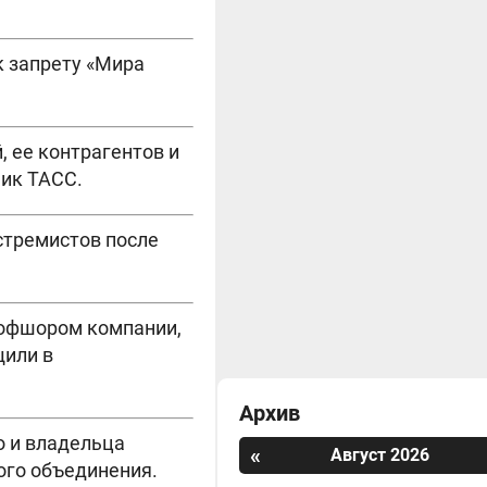
к запрету «Мира
, ее контрагентов и
ник ТАСС.
кстремистов после
 офшором компании,
щили в
Архив
о и владельца
«
Август 2026
ого объединения.