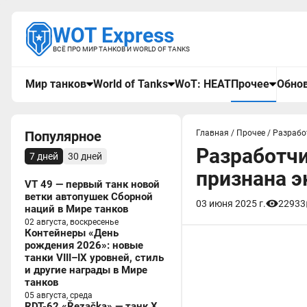
WOT Express
ВСЁ ПРО МИР ТАНКОВ И WORLD OF TANKS
Мир танков
World of Tanks
WoT: HEAT
Прочее
Обнов
Популярное
Главная
/
Прочее
/
Разрабо
Разработчи
7 дней
30 дней
признана э
VT 49 — первый танк новой
ветки автопушек Сборной
03 июня 2025 г.
22933
наций в Мире танков
02 августа, воскресенье
Контейнеры «День
рождения 2026»: новые
танки VIII–IX уровней, стиль
и другие награды в Мире
танков
05 августа, среда
RDT-62 «Řezačka» — танк X