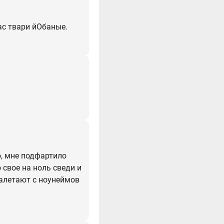
ас твари йОбаные.
о, мне подфартило
 свое на ноль сведи и
залетают с ноунеймов