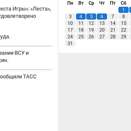
Пн
Вт
Ср
Чт
Пт
Сб
еста Игры»: «Леста»,
1
 удовлетворено
3
4
5
6
7
8
10
11
12
13
14
15
17
18
19
20
21
22
уда.
24
25
26
27
28
29
31
вании ВСУ и
кин.
 сообщили ТАСС