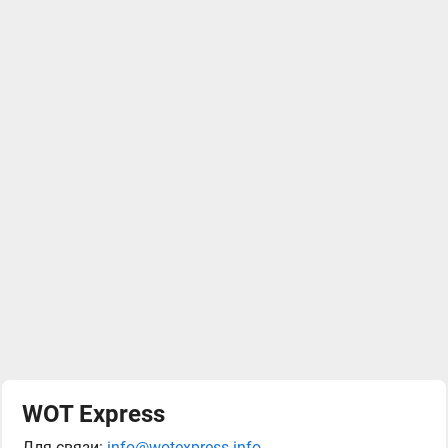
WOT Express
Для связи:
info@wotexpress.info