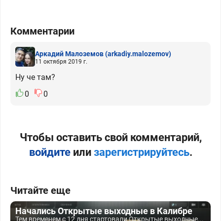
Комментарии
Аркадий Малоземов
(arkadiy.malozemov)
11 октября 2019 г.
Ну че там?
0
0
Чтобы оставить свой комментарий,
войдите
или
зарегистрируйтесь
.
Читайте еще
Начались Открытые выходные в Калибре
Тем временем с 12 дня стартовали Открытые выходные...