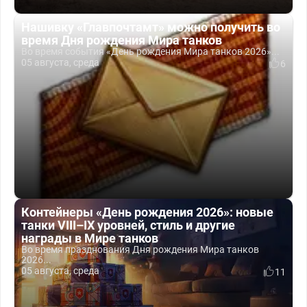
Нашивку «Главпочтамт» можно получить во
время Дня рождения Мира танков
Во время события «День рождения Мира танков 2026»...
05 августа, среда
6
Контейнеры «День рождения 2026»: новые
танки VIII–IX уровней, стиль и другие
награды в Мире танков
Во время празднования Дня рождения Мира танков
2026...
05 августа, среда
11