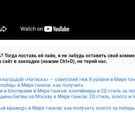
? Тогда поставь ей лайк, и не забудь оставить свой комм
 сайт в закладки (нажми Ctrl+D), не теряй нас.
й наградой «Натиска» — советский тяж X уровня в Мире та
 побед» в Мире танков: как получить
и и блогерами в Мире танков: контейнеры и 2D-стиль за по
щины Битвы за Москву в Мире танков: 2D-стиль, золото и 
ый мрамор» в Мире танков: как получать золото за побед