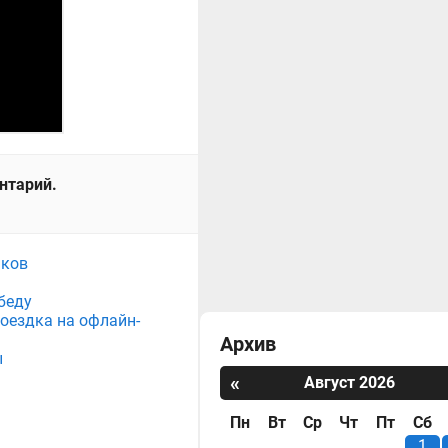
ентарий.
нков
беду
поездка на офлайн-
Архив
ы
«
Август 2026
Пн
Вт
Ср
Чт
Пт
Сб
1