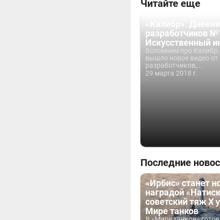
Читайте еще
«Калибр». Дневн
разработчиков №
Искусственный и
Вспомним про Калибр.
вышло новое видео от
разработчиков,...
29 марта 2018 г.
Последние новос
«Ирбис» станет н
наградой «Натиск
советский тяж X 
Мире танков
В «Мире танков» гото