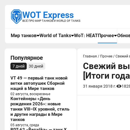
WOT Express
ВСЁ ПРО МИР ТАНКОВ И WORLD OF TANKS
Мир танков
World of Tanks
WoT: HEAT
Прочее
Обнов
Популярное
Главная
/
Прочее
/
Свежий 
Свежий вы
7 дней
30 дней
[Итоги года
VT 49 — первый танк новой
ветки автопушек Сборной
31 января 2018 г.
182
наций в Мире танков
02 августа, воскресенье
Контейнеры «День
рождения 2026»: новые
танки VIII–IX уровней, стиль
и другие награды в Мире
танков
05 августа, среда
RDT-62 «Řezačka» — танк X