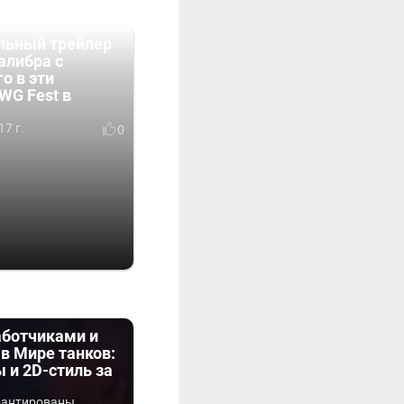
льный трейлер
алибра с
о в эти
WG Fest в
17 г.
0
аботчиками и
в Мире танков:
 и 2D-стиль за
арантированы