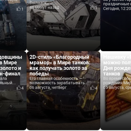
Вылазок,...
праздничные к
46 минут назад
1
Сегодня, 12:2
1
одовщины
2D-стиль «Благородный
Нашивку «
 в Мире
мрамор» в Мире танков:
можно пол
 золото и
как получать золото за
Дня рожде
йн-финал
победы
танков
вала
Его главная особенность —
Во время соб
льный...
возможность зарабатывать...
рождения Мира
06 августа, четверг
05 августа, ср
4
4