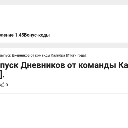
ление 1.45
Бонус-коды
выпуск Дневников от команды Калибра [Итоги года].
пуск Дневников от команды К
].
8
0