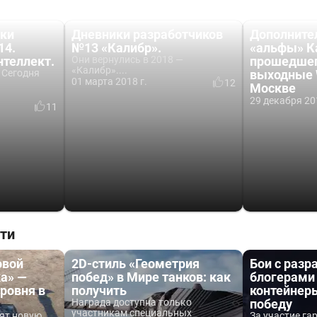
ики
Дневники разработчиков
Дополните
14.
№13 «Калибр».
«альфы» К
нтеллект.
Они вернулись в 2018 —
прошедшег
«Калибр»....
 Сегодня
выходные 
01 марта 2018 г.
12
Москве
29 декабря 20
11
ти
овой
2D-стиль «Геометрия
Бои с разр
а» —
побед» в Мире танков: как
блогерами 
уровня в
получить
контейнеры
Награда доступна только
победу
участникам специальных
вят новую
За участие г