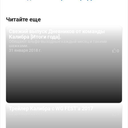
Читайте еще
Свежий выпуск Дневников от команды
Калибра [Итоги года].
Обещают альфа-выходные каждый месяц и такими
шажками...
31 января 2018 г.
0
Трейлер Калибра с WG FEST’a 2017
23 декабря 2017 г.
1