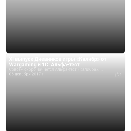
XI выпуск Дневников игры «Калибр» от
Wargaming и 1С. Альфа-тест
Совсем скоро начнется Альфа-тест «Калибра»....
06 декабря 2017 г.
1