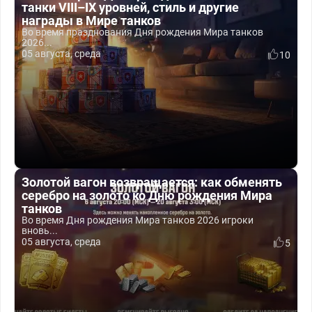
танки VIII–IX уровней, стиль и другие
награды в Мире танков
Во время празднования Дня рождения Мира танков
2026...
05 августа, среда
10
Золотой вагон возвращается: как обменять
серебро на золото ко Дню рождения Мира
танков
Во время Дня рождения Мира танков 2026 игроки
вновь...
05 августа, среда
5