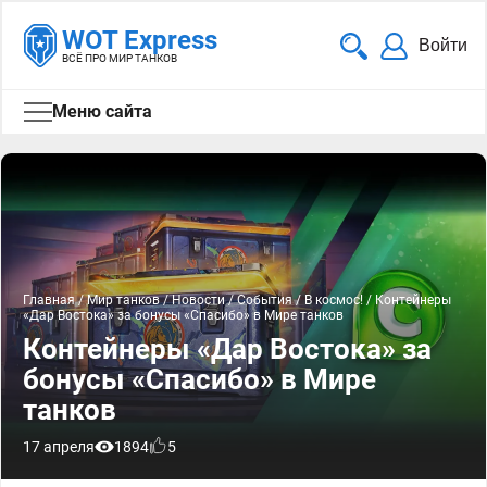
WOT Express
Войти
ВСЁ ПРО МИР ТАНКОВ
Меню сайта
Главная
/
Мир танков
/
Новости
/
События
/
В космос!
/
Контейнеры
«Дар Востока» за бонусы «Спасибо» в Мире танков
Контейнеры «Дар Востока» за
бонусы «Спасибо» в Мире
танков
17 апреля
1894
5