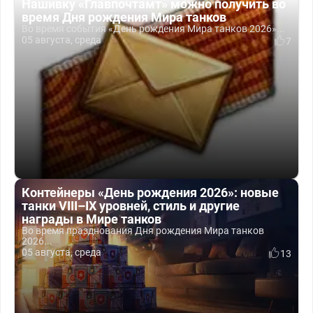
Нашивку «Главпочтамт» можно получить во
время Дня рождения Мира танков
Во время события «День рождения Мира танков 2026»...
05 августа, среда
7
Контейнеры «День рождения 2026»: новые
танки VIII–IX уровней, стиль и другие
награды в Мире танков
Во время празднования Дня рождения Мира танков
2026...
05 августа, среда
13